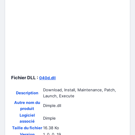
Fichier DLL :
040d.dll
Download, Install, Maintenance, Patch,
Description
Launch, Execute
Autre nom du
Dimple.dll
produit
Logiciel
Dimple
associé
Taille du fichier
16.38 Ko
Version
1, 0, 0, 19