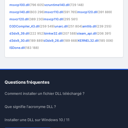
msvcp100.dll
(796 605)
vcruntime140.dll
(729 148)
msvcp140.dll
(603 296)
msvcr110.dll
(591 765)
msvcp120.dll
(391 889)
msvcr120.dll
(389 230)
msvcp110.dll
(295 561)
D3DCompiler_43.dll
(259 549)
unarc.dll
(251 804)
amtlib.dll
(239 255)
d3dx9_39.dll
(222 952)
binkw32.dll
(207 588)
steam_api.dll
(206 391)
d3dx9_30.dll
(189 889)
d3dx9_26.dll
(189 668)
KERNEL32.dll
(185 006)
ISDone.dll
(183 188)
Questions fréquentes
Comment installer un fichier DLL téléchargé ?
Que signifie l'acronyme DLL ?
Installer une DLL sur Windows 10 / 11