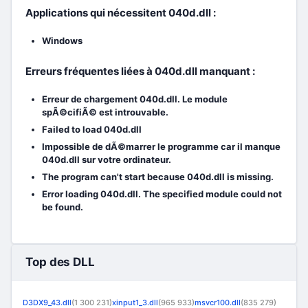
Applications qui nécessitent 040d.dll :
Windows
Erreurs fréquentes liées à 040d.dll manquant :
Erreur de chargement 040d.dll. Le module
spÃ©cifiÃ© est introuvable.
Failed to load 040d.dll
Impossible de dÃ©marrer le programme car il manque
040d.dll sur votre ordinateur.
The program can't start because 040d.dll is missing.
Error loading 040d.dll. The specified module could not
be found.
Top des DLL
D3DX9_43.dll
(1 300 231)
xinput1_3.dll
(965 933)
msvcr100.dll
(835 279)