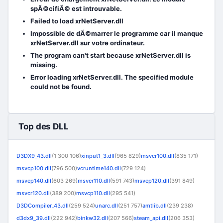
spÃ©cifiÃ© est introuvable.
Failed to load xrNetServer.dll
Impossible de dÃ©marrer le programme car il manque
xrNetServer.dll sur votre ordinateur.
The program can't start because xrNetServer.dll is
missing.
Error loading xrNetServer.dll. The specified module
could not be found.
Top des DLL
D3DX9_43.dll
(1 300 106)
xinput1_3.dll
(965 829)
msvcr100.dll
(835 171)
msvcp100.dll
(796 500)
vcruntime140.dll
(729 124)
msvcp140.dll
(603 269)
msvcr110.dll
(591 743)
msvcp120.dll
(391 849)
msvcr120.dll
(389 200)
msvcp110.dll
(295 541)
D3DCompiler_43.dll
(259 524)
unarc.dll
(251 757)
amtlib.dll
(239 238)
d3dx9_39.dll
(222 942)
binkw32.dll
(207 566)
steam_api.dll
(206 353)