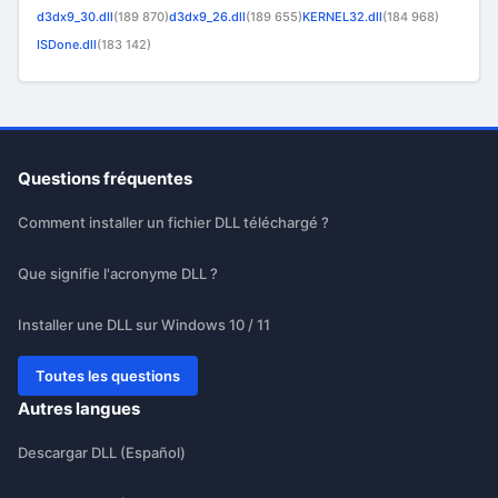
d3dx9_30.dll
(189 870)
d3dx9_26.dll
(189 655)
KERNEL32.dll
(184 968)
ISDone.dll
(183 142)
Questions fréquentes
Comment installer un fichier DLL téléchargé ?
Que signifie l'acronyme DLL ?
Installer une DLL sur Windows 10 / 11
Toutes les questions
Autres langues
Descargar DLL (Español)