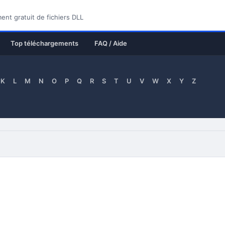
nt gratuit de fichiers DLL
Top téléchargements
FAQ / Aide
K
L
M
N
O
P
Q
R
S
T
U
V
W
X
Y
Z