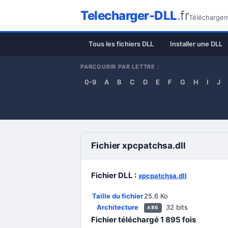
Telecharger-DLL
.fr
Téléchargeme
Tous les fichiers DLL
Installer une DLL
PARCOURIR PAR LETTRE :
0-9
A
B
C
D
E
F
G
H
I
J
Fichier xpcpatchsa.dll
Fichier DLL :
xpcpatchsa.dll
Taille du fichier
25.6 Ko
Architecture
32 bits
x86
Fichier téléchargé
1 895
fois