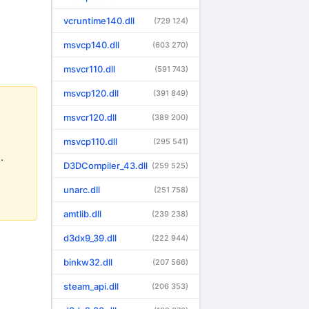
vcruntime140.dll
(729 124)
msvcp140.dll
(603 270)
msvcr110.dll
(591 743)
msvcp120.dll
(391 849)
msvcr120.dll
(389 200)
msvcp110.dll
(295 541)
.
D3DCompiler_43.dll
(259 525)
unarc.dll
(251 758)
amtlib.dll
(239 238)
d3dx9_39.dll
(222 944)
binkw32.dll
(207 566)
steam_api.dll
(206 353)