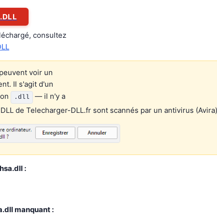
.DLL
éléchargé, consultez
DLL
peuvent voir un
. Il s'agit d'un
ion
— il n'y a
.dll
 DLL de Telecharger-DLL.fr sont scannés par un antivirus (Avira)
sa.dll :
a.dll manquant :