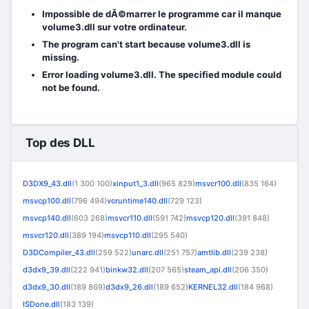
Impossible de dÃ©marrer le programme car il manque
volume3.dll sur votre ordinateur.
The program can't start because volume3.dll is
missing.
Error loading volume3.dll. The specified module could
not be found.
Top des DLL
D3DX9_43.dll
(1 300 100)
xinput1_3.dll
(965 829)
msvcr100.dll
(835 164)
msvcp100.dll
(796 494)
vcruntime140.dll
(729 123)
msvcp140.dll
(603 268)
msvcr110.dll
(591 742)
msvcp120.dll
(391 848)
msvcr120.dll
(389 194)
msvcp110.dll
(295 540)
D3DCompiler_43.dll
(259 522)
unarc.dll
(251 757)
amtlib.dll
(239 238)
d3dx9_39.dll
(222 941)
binkw32.dll
(207 565)
steam_api.dll
(206 350)
d3dx9_30.dll
(189 869)
d3dx9_26.dll
(189 652)
KERNEL32.dll
(184 968)
ISDone.dll
(183 139)