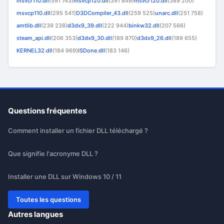
msvcr110.dll
(591 743)
msvcp120.dll
(391 849)
msvcr120.dll
(389 200)
msvcp110.dll
(295 541)
D3DCompiler_43.dll
(259 525)
unarc.dll
(251 758)
amtlib.dll
(239 238)
d3dx9_39.dll
(222 944)
binkw32.dll
(207 566)
steam_api.dll
(206 353)
d3dx9_30.dll
(189 870)
d3dx9_26.dll
(189 655)
KERNEL32.dll
(184 969)
ISDone.dll
(183 146)
Questions fréquentes
Comment installer un fichier DLL téléchargé ?
Que signifie l'acronyme DLL ?
Installer une DLL sur Windows 10 / 11
Toutes les questions
Autres langues