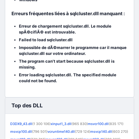
Erreurs fréquentes liées à sqlcluster.dll manquant :
Erreur de chargement sqlcluster.dll. Le module
spÃ©cifiÃ© est introuvable.
Failed to load sqlcluster.dll
Impossible de dÃ©marrer le programme car il manque
sqlcluster.dll sur votre ordinateur.
The program can't start because sqlcluster.dll is
missing.
Error loading sqlcluster.dll. The specified module
could not be found.
Top des DLL
D3DX9_43.dll
(1 300 106)
xinput1_3.dll
(965 830)
msvcr100.dll
(835 171)
msvcp100.dll
(796 501)
vcruntime140.dll
(729 124)
msvcp140.dll
(603 270)