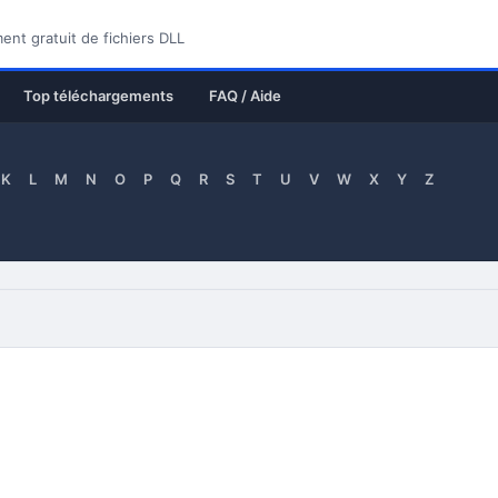
nt gratuit de fichiers DLL
Top téléchargements
FAQ / Aide
K
L
M
N
O
P
Q
R
S
T
U
V
W
X
Y
Z