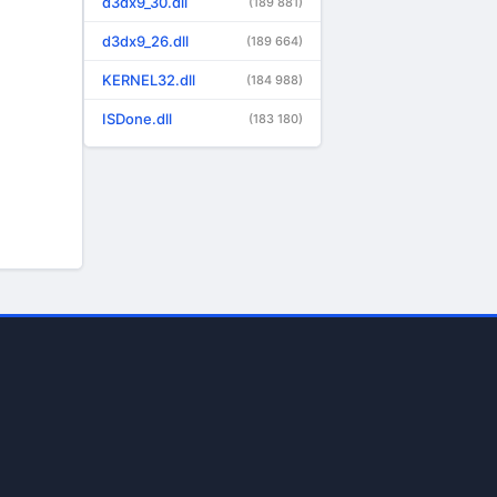
d3dx9_30.dll
(189 881)
d3dx9_26.dll
(189 664)
KERNEL32.dll
(184 988)
ISDone.dll
(183 180)