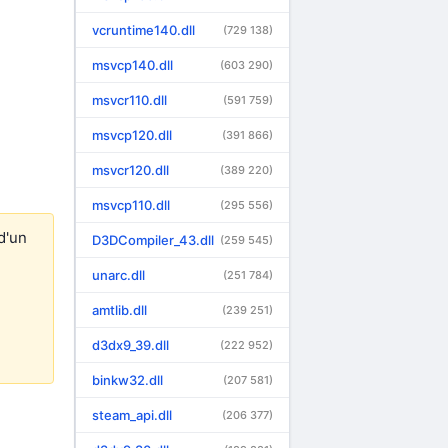
vcruntime140.dll
(729 138)
msvcp140.dll
(603 290)
msvcr110.dll
(591 759)
msvcp120.dll
(391 866)
msvcr120.dll
(389 220)
msvcp110.dll
(295 556)
d'un
D3DCompiler_43.dll
(259 545)
unarc.dll
(251 784)
amtlib.dll
(239 251)
d3dx9_39.dll
(222 952)
binkw32.dll
(207 581)
steam_api.dll
(206 377)