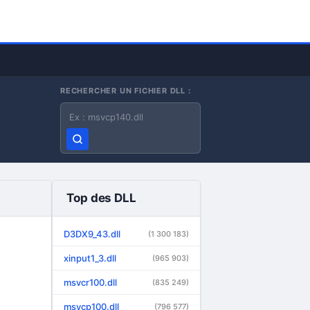
RECHERCHER UN FICHIER DLL :
Nom du fichier DLL
Top des DLL
D3DX9_43.dll
(1 300 183)
xinput1_3.dll
(965 903)
msvcr100.dll
(835 249)
msvcp100.dll
(796 577)