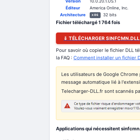
Version
10.0.20.1.US.1
Éditeur
America Online, Inc.
Architecture
32 bits
x86
Fichier téléchargé
1 764
fois
⇓ TÉLÉCHARGER SINFCMN.DLL
Pour savoir où copier le fichier DLL t
la FAQ :
Comment installer un fichier 
Les utilisateurs de Google Chrome p
message automatique lié à l'extens
Telecharger-DLL.fr sont scannés par 
Applications qui nécessitent sinfcmn.d