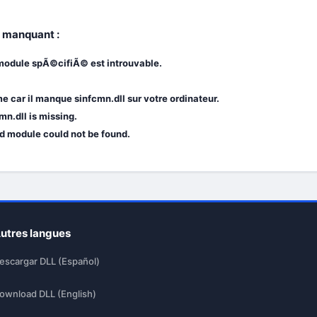
l manquant :
 module spÃ©cifiÃ© est introuvable.
car il manque sinfcmn.dll sur votre ordinateur.
n.dll is missing.
ed module could not be found.
utres langues
escargar DLL (Español)
ownload DLL (English)