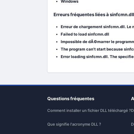
Windows
Erreurs fréquentes liées à sinfcmn.dl
Erreur de chargement sinfcmn.dll. Le
Failed to load sinfcmn.dll
Impossible de dÃ©marrer le programme 
The program can't start because sinfcm
Error loading sinfcmn.dll. The specifi
Questions fréquentes
A
Comment installer un fichier DLL téléchargé ?
D
Que signifie l'acronyme DLL ?
D