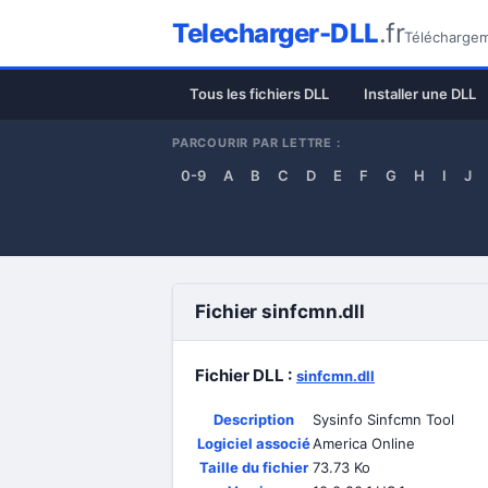
Telecharger-DLL
.fr
Téléchargeme
Tous les fichiers DLL
Installer une DLL
PARCOURIR PAR LETTRE :
0-9
A
B
C
D
E
F
G
H
I
J
Fichier sinfcmn.dll
Fichier DLL :
sinfcmn.dll
Description
Sysinfo Sinfcmn Tool
Logiciel associé
America Online
Taille du fichier
73.73 Ko