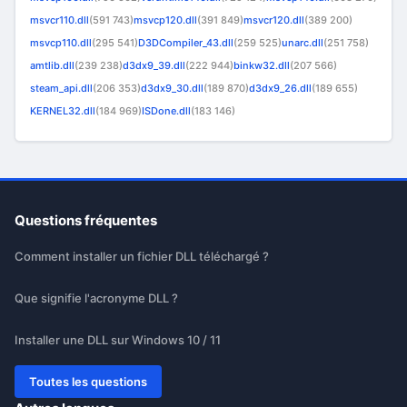
msvcr110.dll
(591 743)
msvcp120.dll
(391 849)
msvcr120.dll
(389 200)
msvcp110.dll
(295 541)
D3DCompiler_43.dll
(259 525)
unarc.dll
(251 758)
amtlib.dll
(239 238)
d3dx9_39.dll
(222 944)
binkw32.dll
(207 566)
steam_api.dll
(206 353)
d3dx9_30.dll
(189 870)
d3dx9_26.dll
(189 655)
KERNEL32.dll
(184 969)
ISDone.dll
(183 146)
Questions fréquentes
Comment installer un fichier DLL téléchargé ?
Que signifie l'acronyme DLL ?
Installer une DLL sur Windows 10 / 11
Toutes les questions