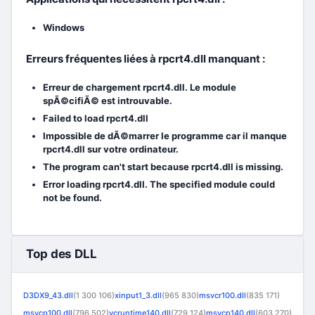
Windows
Erreurs fréquentes liées à rpcrt4.dll manquant :
Erreur de chargement rpcrt4.dll. Le module
spÃ©cifiÃ© est introuvable.
Failed to load rpcrt4.dll
Impossible de dÃ©marrer le programme car il manque
rpcrt4.dll sur votre ordinateur.
The program can't start because rpcrt4.dll is missing.
Error loading rpcrt4.dll. The specified module could
not be found.
Top des DLL
D3DX9_43.dll
(1 300 106)
xinput1_3.dll
(965 830)
msvcr100.dll
(835 171)
msvcp100.dll
(796 502)
vcruntime140.dll
(729 124)
msvcp140.dll
(603 270)