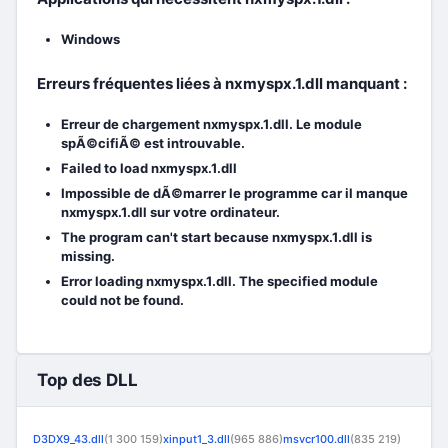
Windows
Erreurs fréquentes liées à nxmyspx.1.dll manquant :
Erreur de chargement nxmyspx.1.dll. Le module
spÃ©cifiÃ© est introuvable.
Failed to load nxmyspx.1.dll
Impossible de dÃ©marrer le programme car il manque
nxmyspx.1.dll sur votre ordinateur.
The program can't start because nxmyspx.1.dll is
missing.
Error loading nxmyspx.1.dll. The specified module
could not be found.
Top des DLL
D3DX9_43.dll
(1 300 159)
xinput1_3.dll
(965 886)
msvcr100.dll
(835 219)