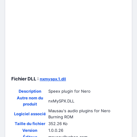
Fichier DLL :
nxmyspx.1.dll
Description
Speex plugin for Nero
Autre nom du
nxMySPX.DLL
produit
Mausau's audio plugins for Nero
Logiciel associé
Burning ROM
Taille du fichier
352.26 Ko
Version
1.0.0.26