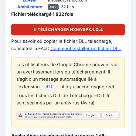
Éditeur
mausau@yahoo.com
Architecture
32 bits
x86
Fichier téléchargé
1 822
fois
⇓ TÉLÉCHARGER NXMYSPX.1.DLL
Pour savoir où copier le fichier DLL téléchargé,
consultez la FAQ :
Comment installer un fichier DLL
Les utilisateurs de Google Chrome peuvent voir
un avertissement lors du téléchargement. Il
s'agit d'un message automatique lié à
l'extension
— il n'y a aucun risque réel.
.dll
Tous les fichiers DLL de Telecharger-DLL.fr
sont scannés par un antivirus (Avira).
Applications qui nécessitent nxmyspx.1.dll :