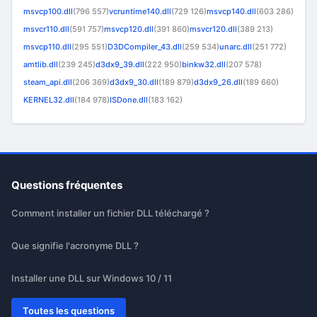
msvcp100.dll
(796 557)
vcruntime140.dll
(729 126)
msvcp140.dll
(603 286)
msvcr110.dll
(591 757)
msvcp120.dll
(391 860)
msvcr120.dll
(389 213)
msvcp110.dll
(295 551)
D3DCompiler_43.dll
(259 534)
unarc.dll
(251 772)
amtlib.dll
(239 245)
d3dx9_39.dll
(222 950)
binkw32.dll
(207 578)
steam_api.dll
(206 369)
d3dx9_30.dll
(189 879)
d3dx9_26.dll
(189 660)
KERNEL32.dll
(184 978)
ISDone.dll
(183 162)
Questions fréquentes
Comment installer un fichier DLL téléchargé ?
Que signifie l'acronyme DLL ?
Installer une DLL sur Windows 10 / 11
Toutes les questions