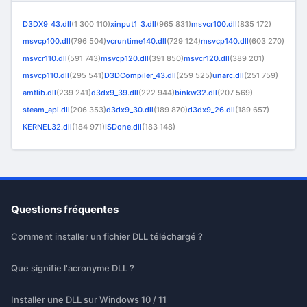
D3DX9_43.dll
(1 300 110)
xinput1_3.dll
(965 831)
msvcr100.dll
(835 172)
msvcp100.dll
(796 504)
vcruntime140.dll
(729 124)
msvcp140.dll
(603 270)
msvcr110.dll
(591 743)
msvcp120.dll
(391 850)
msvcr120.dll
(389 201)
msvcp110.dll
(295 541)
D3DCompiler_43.dll
(259 525)
unarc.dll
(251 759)
amtlib.dll
(239 241)
d3dx9_39.dll
(222 944)
binkw32.dll
(207 569)
steam_api.dll
(206 353)
d3dx9_30.dll
(189 870)
d3dx9_26.dll
(189 657)
KERNEL32.dll
(184 971)
ISDone.dll
(183 148)
Questions fréquentes
Comment installer un fichier DLL téléchargé ?
Que signifie l'acronyme DLL ?
Installer une DLL sur Windows 10 / 11