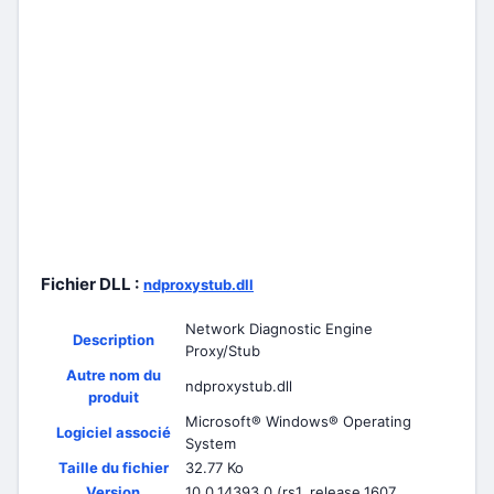
Fichier DLL :
ndproxystub.dll
Network Diagnostic Engine
Description
Proxy/Stub
Autre nom du
ndproxystub.dll
produit
Microsoft® Windows® Operating
Logiciel associé
System
Taille du fichier
32.77 Ko
Version
10.0.14393.0 (rs1_release.1607