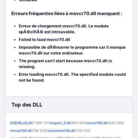
Erreurs fréquentes liées à msvcr70.dll manquant :
Erreur de chargement msvcr70.dll. Le module
spÃ©cifiÃ© est introuvable.
Failed to load msvcr70.dll
Impossible de dÃ©marrer le programme car il manque
msvcr70.dll sur votre ordinateur.
The program can't start because msvcr70.dll is
missing.
Error loading msvcr70.dll. The specified module could
not be found.
Top des DLL
D3DX9_43.dll
(1 300 137)
xinput1_3.dll
(965 854)
msvcr100.dll
(835 209)
msvcp100.dll
(796 542)
vcruntime140.dll
(729 125)