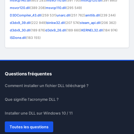
msvcp140.dll
(603 283)
msvcr110.dll
(591 750)
msvcp120.dll
(391 860)
msvcr120.dll
(389 208)
msvcp110.dll
(295 549)
D3DCompiler_43.dll
(259 531)
unarc.dll
(251 762)
amtlib.dll
(239 244)
d3dx9_39.dll
(222 949)
binkw32.dll
(207 574)
steam_api.dll
(206 362)
d3dx9_30.dll
(189 876)
d3dx9_26.dll
(189 660)
KERNEL32.dll
(184 974)
ISDone.dll
(183 155)
Questions fréquentes
Comment installer un fichier DLL téléchargé ?
Que signifie l'acronyme DLL ?
Installer une DLL sur Windows 10 / 11
Toutes les questions