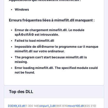
Windows
Erreurs fréquentes liées à mimefilt.dll manquant :
Erreur de chargement mimefilt.dll. Le module
spÃ©cifiÃ© est introuvable.
Failed to load mimefilt.dll
Impossible de dÃ©marrer le programme car il manque
mimefilt.dll sur votre ordinateur.
The program can't start because mimefilt.dll is
missing.
Error loading mimefilt.dll. The specified module could
not be found.
Top des DLL
D3DX9_43.dll
(1 300 148)
xinput1_3.dll
(965 874)
msvcr100.dll
(835 215)