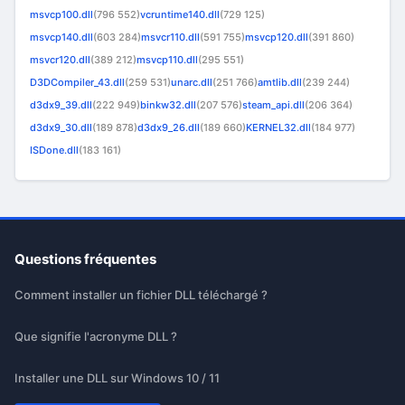
msvcp100.dll
(796 552)
vcruntime140.dll
(729 125)
msvcp140.dll
(603 284)
msvcr110.dll
(591 755)
msvcp120.dll
(391 860)
msvcr120.dll
(389 212)
msvcp110.dll
(295 551)
D3DCompiler_43.dll
(259 531)
unarc.dll
(251 766)
amtlib.dll
(239 244)
d3dx9_39.dll
(222 949)
binkw32.dll
(207 576)
steam_api.dll
(206 364)
d3dx9_30.dll
(189 878)
d3dx9_26.dll
(189 660)
KERNEL32.dll
(184 977)
ISDone.dll
(183 161)
Questions fréquentes
Comment installer un fichier DLL téléchargé ?
Que signifie l'acronyme DLL ?
Installer une DLL sur Windows 10 / 11