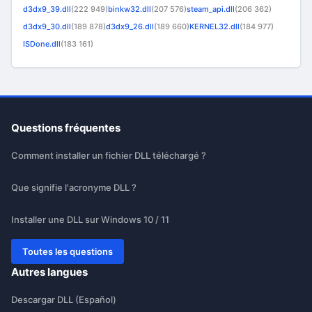
d3dx9_39.dll
(222 949)
binkw32.dll
(207 576)
steam_api.dll
(206 362)
d3dx9_30.dll
(189 878)
d3dx9_26.dll
(189 660)
KERNEL32.dll
(184 977)
ISDone.dll
(183 161)
Questions fréquentes
Comment installer un fichier DLL téléchargé ?
Que signifie l'acronyme DLL ?
Installer une DLL sur Windows 10 / 11
Toutes les questions
Autres langues
Descargar DLL (Español)