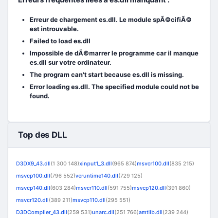
Erreur de chargement es.dll. Le module spÃ©cifiÃ©
est introuvable.
Failed to load es.dll
Impossible de dÃ©marrer le programme car il manque
es.dll sur votre ordinateur.
The program can't start because es.dll is missing.
Error loading es.dll. The specified module could not be
found.
Top des DLL
D3DX9_43.dll
(1 300 148)
xinput1_3.dll
(965 874)
msvcr100.dll
(835 215)
msvcp100.dll
(796 552)
vcruntime140.dll
(729 125)
msvcp140.dll
(603 284)
msvcr110.dll
(591 755)
msvcp120.dll
(391 860)
msvcr120.dll
(389 211)
msvcp110.dll
(295 551)
D3DCompiler_43.dll
(259 531)
unarc.dll
(251 766)
amtlib.dll
(239 244)