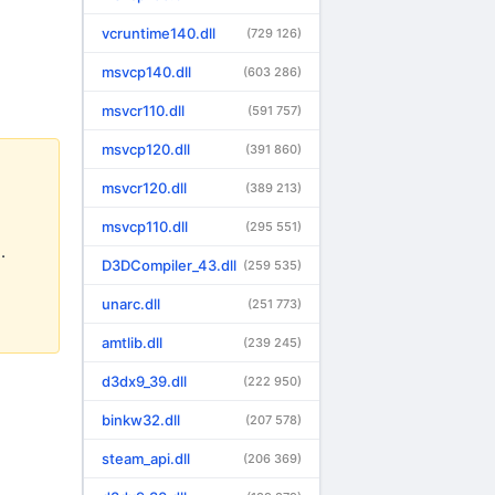
vcruntime140.dll
(729 126)
msvcp140.dll
(603 286)
msvcr110.dll
(591 757)
msvcp120.dll
(391 860)
msvcr120.dll
(389 213)
msvcp110.dll
(295 551)
.
D3DCompiler_43.dll
(259 535)
unarc.dll
(251 773)
amtlib.dll
(239 245)
d3dx9_39.dll
(222 950)
binkw32.dll
(207 578)
steam_api.dll
(206 369)