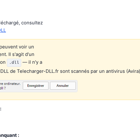
éléchargé, consultez
DLL
peuvent voir un
. Il s'agit d'un
ion
— il n'y a
.dll
 DLL de Telecharger-DLL.fr sont scannés par un antivirus (Avira)
:
anquant :