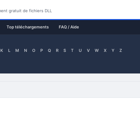
nt gratuit de fichiers DLL
Top téléchargements
FAQ / Aide
K
L
M
N
O
P
Q
R
S
T
U
V
W
X
Y
Z