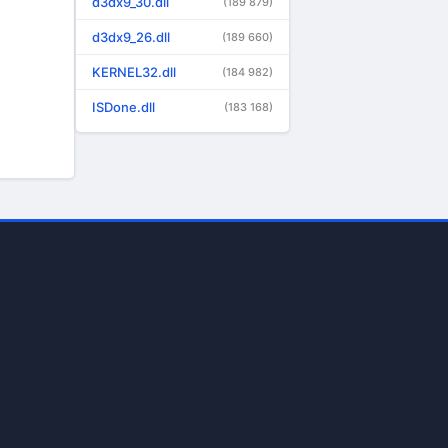
d3dx9_30.dll
(189 879)
d3dx9_26.dll
(189 660)
KERNEL32.dll
(184 982)
ISDone.dll
(183 168)