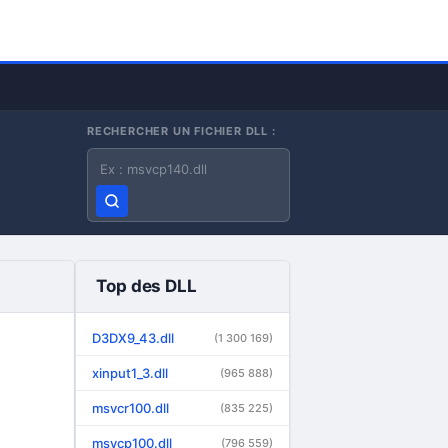
RECHERCHER UN FICHIER DLL :
Nom du fichier DLL
Top des DLL
D3DX9_43.dll
(1 300 169)
xinput1_3.dll
(965 888)
msvcr100.dll
(835 225)
msvcp100.dll
(796 559)