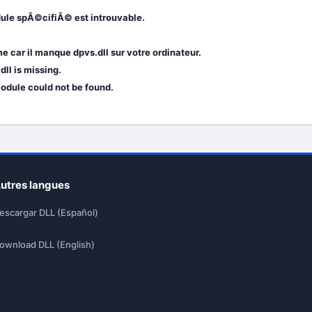
dule spÃ©cifiÃ© est introuvable.
car il manque dpvs.dll sur votre ordinateur.
ll is missing.
module could not be found.
utres langues
escargar DLL (Español)
ownload DLL (English)