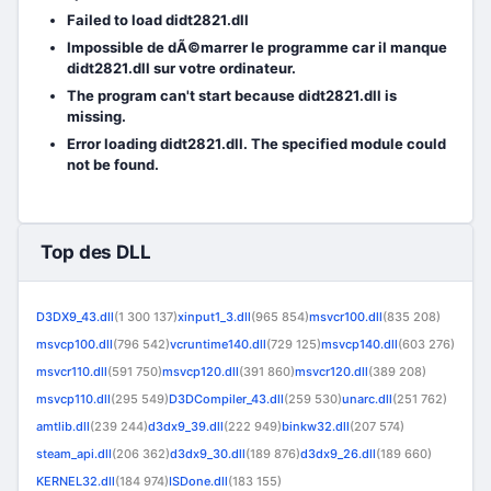
Failed to load didt2821.dll
Impossible de dÃ©marrer le programme car il manque
didt2821.dll sur votre ordinateur.
The program can't start because didt2821.dll is
missing.
Error loading didt2821.dll. The specified module could
not be found.
Top des DLL
D3DX9_43.dll
(1 300 137)
xinput1_3.dll
(965 854)
msvcr100.dll
(835 208)
msvcp100.dll
(796 542)
vcruntime140.dll
(729 125)
msvcp140.dll
(603 276)
msvcr110.dll
(591 750)
msvcp120.dll
(391 860)
msvcr120.dll
(389 208)
msvcp110.dll
(295 549)
D3DCompiler_43.dll
(259 530)
unarc.dll
(251 762)
amtlib.dll
(239 244)
d3dx9_39.dll
(222 949)
binkw32.dll
(207 574)
steam_api.dll
(206 362)
d3dx9_30.dll
(189 876)
d3dx9_26.dll
(189 660)
KERNEL32.dll
(184 974)
ISDone.dll
(183 155)