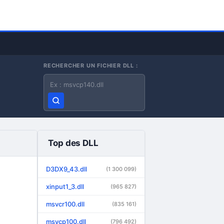
RECHERCHER UN FICHIER DLL :
Nom du fichier DLL
Top des DLL
D3DX9_43.dll
(1 300 099)
xinput1_3.dll
(965 827)
msvcr100.dll
(835 161)
msvcp100.dll
(796 492)