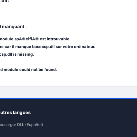
dll :
l manquant :
 module spÃ©cifiÃ© est introuvable.
 car il manque basecsp.dll sur votre ordinateur.
sp.dll is missing.
ed module could not be found.
utres langues
escargar DLL (Español)