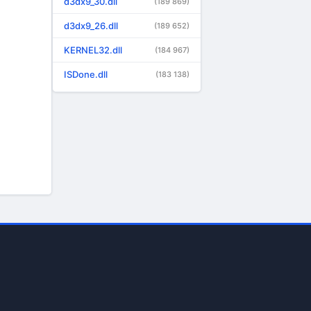
d3dx9_30.dll
(189 869)
d3dx9_26.dll
(189 652)
KERNEL32.dll
(184 967)
ISDone.dll
(183 138)