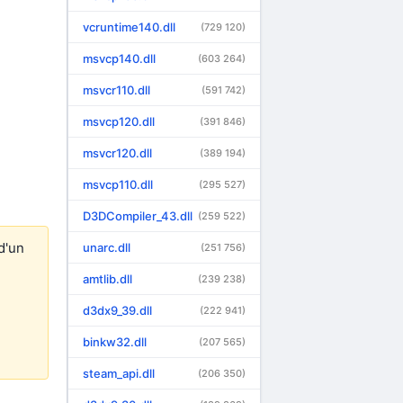
vcruntime140.dll
(729 120)
msvcp140.dll
(603 264)
msvcr110.dll
(591 742)
msvcp120.dll
(391 846)
msvcr120.dll
(389 194)
msvcp110.dll
(295 527)
D3DCompiler_43.dll
(259 522)
d'un
unarc.dll
(251 756)
amtlib.dll
(239 238)
d3dx9_39.dll
(222 941)
binkw32.dll
(207 565)
steam_api.dll
(206 350)