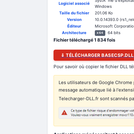
SystÃ¨me d'exploitat
Logiciel associé
Windows
Taille du fichier
201.06 Ko
Version
10.0.14393.0 (rs1_re
Éditeur
Microsoft Corporati
Architecture
64 bits
x64
Fichier téléchargé
1 834
fois
⇓ TÉLÉCHARGER BASECSP.DLL
Pour savoir où copier le fichier DLL t
Les utilisateurs de Google Chrome p
message automatique lié à l'extens
Telecharger-DLL.fr sont scannés par 