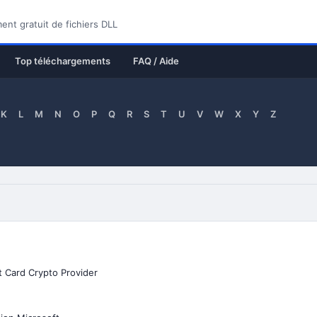
nt gratuit de fichiers DLL
Top téléchargements
FAQ / Aide
K
L
M
N
O
P
Q
R
S
T
U
V
W
X
Y
Z
t Card Crypto Provider