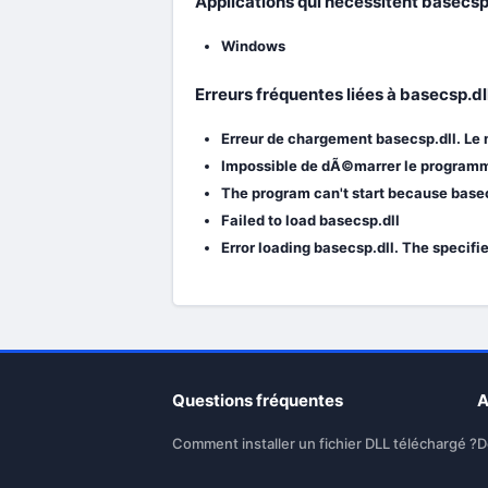
Applications qui nécessitent basecsp.
Windows
Erreurs fréquentes liées à basecsp.dl
Erreur de chargement basecsp.dll. Le
Impossible de dÃ©marrer le programme
The program can't start because basec
Failed to load basecsp.dll
Error loading basecsp.dll. The specifi
Questions fréquentes
A
Comment installer un fichier DLL téléchargé ?
D