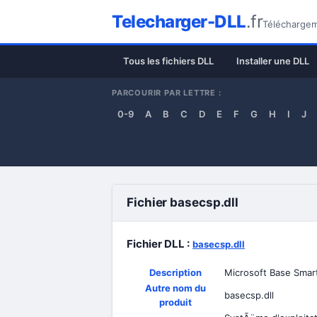
Telecharger-DLL
.fr
Téléchargeme
Tous les fichiers DLL
Installer une DLL
PARCOURIR PAR LETTRE :
0-9
A
B
C
D
E
F
G
H
I
J
Fichier basecsp.dll
Fichier DLL :
basecsp.dll
Description
Microsoft Base Smar
Autre nom du
basecsp.dll
produit