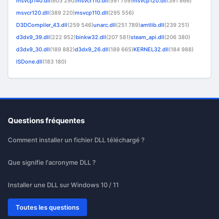
msvcp140.dll
(603 290)
msvcr110.dll
(591 759)
msvcp120.dll
(391 866)
msvcr120.dll
(389 220)
msvcp110.dll
(295 556)
D3DCompiler_43.dll
(259 546)
unarc.dll
(251 789)
amtlib.dll
(239 251)
d3dx9_39.dll
(222 952)
binkw32.dll
(207 581)
steam_api.dll
(206 380)
d3dx9_30.dll
(189 882)
d3dx9_26.dll
(189 665)
KERNEL32.dll
(184 988)
ISDone.dll
(183 180)
Questions fréquentes
Comment installer un fichier DLL téléchargé ?
Que signifie l'acronyme DLL ?
Installer une DLL sur Windows 10 / 11
Toutes les questions