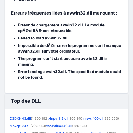
Erreurs fréquentes liées à avwin32.dll manquant :
Erreur de chargement avwin32.dll. Le module
spÃ©cifiÃ© est introuvable.
Failed to load avwin32.dll
Impossible de dÃ©marrer le programme car il manque
avwin32.dll sur votre ordinateur.
The program can't start because avwin32.dll is
missing.
Error loading avwin32.dll. The specified module could
not be found.
Top des DLL
D3DX9_43.dll
(1 300 192)
xinput1_3.dll
(965 910)
msvcr100.dll
(835 253)
msvcp100.dll
(796 583)
vcruntime140.dll
(729 138)