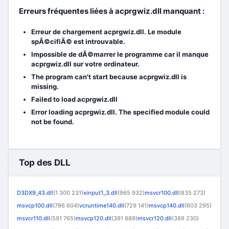
Erreurs fréquentes liées à acprgwiz.dll manquant :
Erreur de chargement acprgwiz.dll. Le module
spÃ©cifiÃ© est introuvable.
Impossible de dÃ©marrer le programme car il manque
acprgwiz.dll sur votre ordinateur.
The program can't start because acprgwiz.dll is
missing.
Failed to load acprgwiz.dll
Error loading acprgwiz.dll. The specified module could
not be found.
Top des DLL
D3DX9_43.dll
(1 300 231)
xinput1_3.dll
(965 932)
msvcr100.dll
(835 273)
msvcp100.dll
(796 604)
vcruntime140.dll
(729 141)
msvcp140.dll
(603 295)
msvcr110.dll
(591 765)
msvcp120.dll
(391 889)
msvcr120.dll
(389 230)