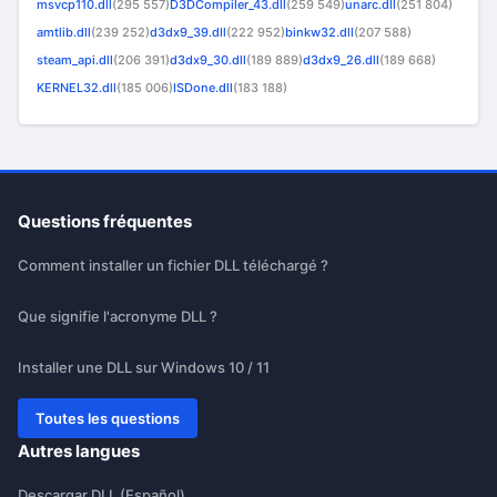
msvcp110.dll
(295 557)
D3DCompiler_43.dll
(259 549)
unarc.dll
(251 804)
amtlib.dll
(239 252)
d3dx9_39.dll
(222 952)
binkw32.dll
(207 588)
steam_api.dll
(206 391)
d3dx9_30.dll
(189 889)
d3dx9_26.dll
(189 668)
KERNEL32.dll
(185 006)
ISDone.dll
(183 188)
Questions fréquentes
Comment installer un fichier DLL téléchargé ?
Que signifie l'acronyme DLL ?
Installer une DLL sur Windows 10 / 11
Toutes les questions
Autres langues
Descargar DLL (Español)