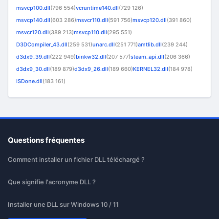
msvcp100.dll
(796 554)
vcruntime140.dll
(729 126)
msvcp140.dll
(603 286)
msvcr110.dll
(591 756)
msvcp120.dll
(391 860)
msvcr120.dll
(389 213)
msvcp110.dll
(295 551)
D3DCompiler_43.dll
(259 531)
unarc.dll
(251 771)
amtlib.dll
(239 244)
d3dx9_39.dll
(222 949)
binkw32.dll
(207 577)
steam_api.dll
(206 366)
d3dx9_30.dll
(189 879)
d3dx9_26.dll
(189 660)
KERNEL32.dll
(184 978)
ISDone.dll
(183 161)
Questions fréquentes
Comment installer un fichier DLL téléchargé ?
Que signifie l'acronyme DLL ?
Installer une DLL sur Windows 10 / 11