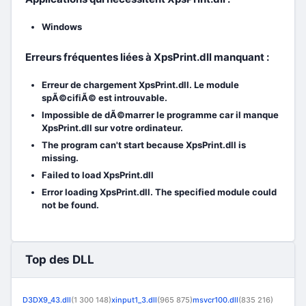
Windows
Erreurs fréquentes liées à XpsPrint.dll manquant :
Erreur de chargement XpsPrint.dll. Le module
spÃ©cifiÃ© est introuvable.
Impossible de dÃ©marrer le programme car il manque
XpsPrint.dll sur votre ordinateur.
The program can't start because XpsPrint.dll is
missing.
Failed to load XpsPrint.dll
Error loading XpsPrint.dll. The specified module could
not be found.
Top des DLL
D3DX9_43.dll
(1 300 148)
xinput1_3.dll
(965 875)
msvcr100.dll
(835 216)