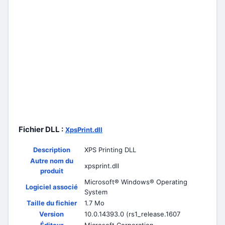
Fichier DLL :
XpsPrint.dll
Description
XPS Printing DLL
Autre nom du
xpsprint.dll
produit
Microsoft® Windows® Operating
Logiciel associé
System
Taille du fichier
1.7 Mo
Version
10.0.14393.0 (rs1_release.1607