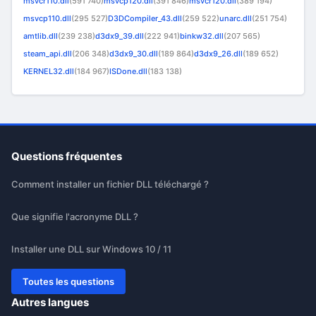
msvcr110.dll
(591 740)
msvcp120.dll
(391 846)
msvcr120.dll
(389 194)
msvcp110.dll
(295 527)
D3DCompiler_43.dll
(259 522)
unarc.dll
(251 754)
amtlib.dll
(239 238)
d3dx9_39.dll
(222 941)
binkw32.dll
(207 565)
steam_api.dll
(206 348)
d3dx9_30.dll
(189 864)
d3dx9_26.dll
(189 652)
KERNEL32.dll
(184 967)
ISDone.dll
(183 138)
Questions fréquentes
Comment installer un fichier DLL téléchargé ?
Que signifie l'acronyme DLL ?
Installer une DLL sur Windows 10 / 11
Toutes les questions
Autres langues