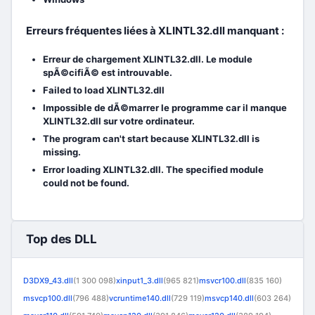
Erreurs fréquentes liées à XLINTL32.dll manquant :
Erreur de chargement XLINTL32.dll. Le module
spÃ©cifiÃ© est introuvable.
Failed to load XLINTL32.dll
Impossible de dÃ©marrer le programme car il manque
XLINTL32.dll sur votre ordinateur.
The program can't start because XLINTL32.dll is
missing.
Error loading XLINTL32.dll. The specified module
could not be found.
Top des DLL
D3DX9_43.dll
(1 300 098)
xinput1_3.dll
(965 821)
msvcr100.dll
(835 160)
msvcp100.dll
(796 488)
vcruntime140.dll
(729 119)
msvcp140.dll
(603 264)