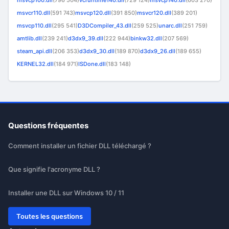
msvcp100.dll
(796 504)
vcruntime140.dll
(729 124)
msvcp140.dll
(603 270)
msvcr110.dll
(591 743)
msvcp120.dll
(391 850)
msvcr120.dll
(389 201)
msvcp110.dll
(295 541)
D3DCompiler_43.dll
(259 525)
unarc.dll
(251 759)
amtlib.dll
(239 241)
d3dx9_39.dll
(222 944)
binkw32.dll
(207 569)
steam_api.dll
(206 353)
d3dx9_30.dll
(189 870)
d3dx9_26.dll
(189 655)
KERNEL32.dll
(184 971)
ISDone.dll
(183 148)
Questions fréquentes
Comment installer un fichier DLL téléchargé ?
Que signifie l'acronyme DLL ?
Installer une DLL sur Windows 10 / 11
Toutes les questions