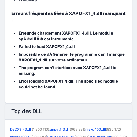
Erreurs fréquentes liées à XAPOFX1_4.dll manquant
:
Erreur de chargement XAPOFX1_4.dll. Le module
spÃ©cifiÃ© est introuvable.
Failed to load XAPOFX1_4.dll
Impossible de dÃ©marrer le programme car il manque
XAPOFX1_4.dll sur votre ordinateur.
The program can't start because XAPOFX1_4.dll is
missing.
Error loading XAPOFX1_4.dll. The specified module
could not be found.
Top des DLL
D3DX9_43.dll
(1 300 110)
xinput1_3.dll
(965 831)
msvcr100.dll
(835 172)