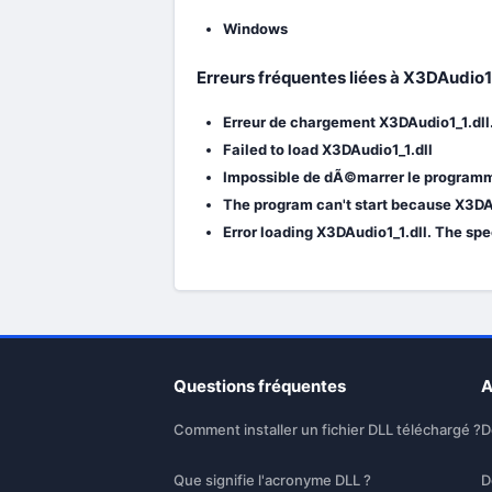
Windows
Erreurs fréquentes liées à X3DAudio1
Erreur de chargement X3DAudio1_1.dll
Failed to load X3DAudio1_1.dll
Impossible de dÃ©marrer le programme
The program can't start because X3DAu
Error loading X3DAudio1_1.dll. The sp
Questions fréquentes
A
Comment installer un fichier DLL téléchargé ?
D
Que signifie l'acronyme DLL ?
D