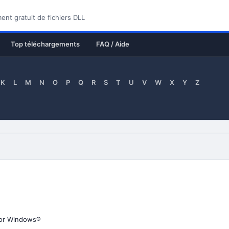
nt gratuit de fichiers DLL
Top téléchargements
FAQ / Aide
K
L
M
N
O
P
Q
R
S
T
U
V
W
X
Y
Z
for Windows®