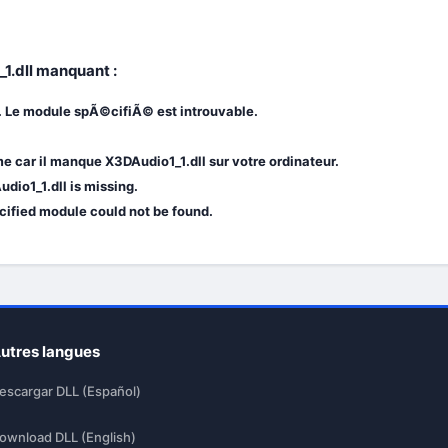
_1.dll manquant :
. Le module spÃ©cifiÃ© est introuvable.
 car il manque X3DAudio1_1.dll sur votre ordinateur.
dio1_1.dll is missing.
ecified module could not be found.
utres langues
escargar DLL (Español)
ownload DLL (English)