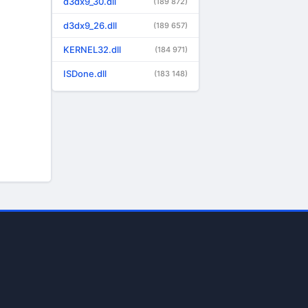
d3dx9_30.dll
(189 872)
d3dx9_26.dll
(189 657)
KERNEL32.dll
(184 971)
ISDone.dll
(183 148)