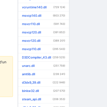
vcruntime140.dll
(729 124)
msvcp140.dll
(603 270)
msvcr110.dll
(591 743)
msvcp120.dll
(391 852)
msvcr120.dll
(389 201)
msvcp110.dll
(295 543)
D3DCompiler_43.dll
(259 525)
d'un
unarc.dll
(251 759)
amtlib.dll
(239 241)
d3dx9_39.dll
(222 946)
binkw32.dll
(207 570)
steam_api.dll
(206 353)