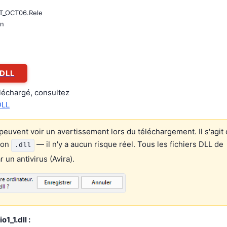
T_OCT06.Rele
on
.DLL
éléchargé, consultez
DLL
euvent voir un avertissement lors du téléchargement. Il s'agit 
ion
— il n'y a aucun risque réel. Tous les fichiers DLL de
.dll
un antivirus (Avira).
1_1.dll :