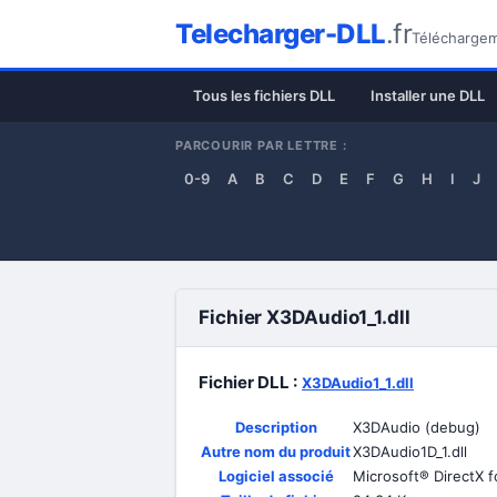
Telecharger-DLL
.fr
Téléchargeme
Tous les fichiers DLL
Installer une DLL
PARCOURIR PAR LETTRE :
0-9
A
B
C
D
E
F
G
H
I
J
Fichier X3DAudio1_1.dll
Fichier DLL :
X3DAudio1_1.dll
Description
X3DAudio (debug)
Autre nom du produit
X3DAudio1D_1.dll
Logiciel associé
Microsoft® DirectX 