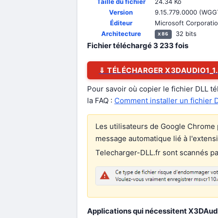
Taille du fichier
24.34 Ko
Version
9.15.779.0000 (WGG
Éditeur
Microsoft Corporati
Architecture
32 bits
x86
Fichier téléchargé
3 233
fois
⇓ TÉLÉCHARGER X3DAUDIO1_1
Pour savoir où copier le fichier DLL t
la FAQ :
Comment installer un fichier 
Les utilisateurs de Google Chrome p
message automatique lié à l'extens
Telecharger-DLL.fr sont scannés par 
Applications qui nécessitent X3DAudio