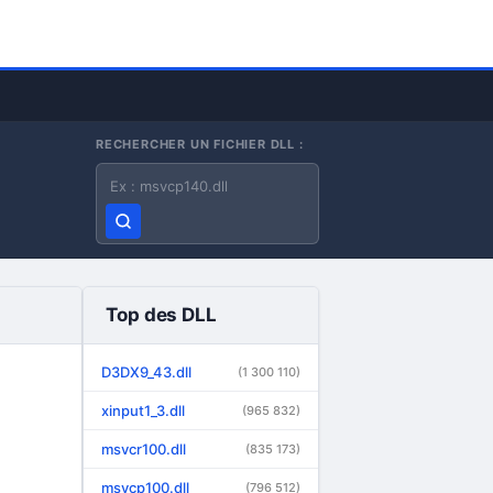
RECHERCHER UN FICHIER DLL :
Nom du fichier DLL
Top des DLL
D3DX9_43.dll
(1 300 110)
xinput1_3.dll
(965 832)
msvcr100.dll
(835 173)
msvcp100.dll
(796 512)