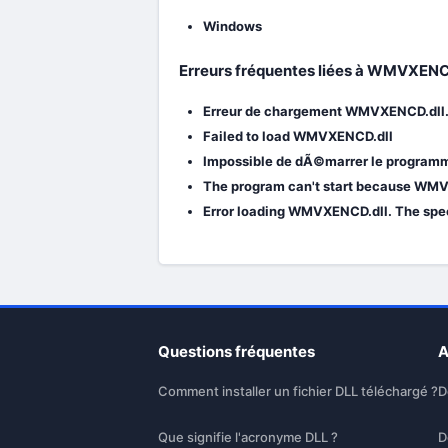
Windows
Erreurs fréquentes liées à WMVXENC
Erreur de chargement WMVXENCD.dll. 
Failed to load WMVXENCD.dll
Impossible de dÃ©marrer le programm
The program can't start because WMV
Error loading WMVXENCD.dll. The spec
Questions fréquentes
A
Comment installer un fichier DLL téléchargé ?
D
Que signifie l'acronyme DLL ?
D