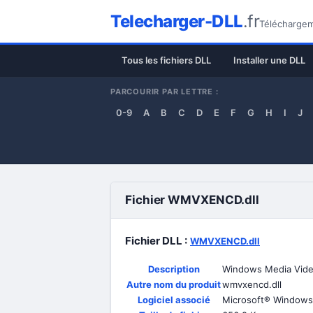
Telecharger-DLL
.fr
Téléchargeme
Tous les fichiers DLL
Installer une DLL
PARCOURIR PAR LETTRE :
0-9
A
B
C
D
E
F
G
H
I
J
Fichier WMVXENCD.dll
Fichier DLL :
WMVXENCD.dll
Description
Windows Media Vide
Autre nom du produit
wmvxencd.dll
Logiciel associé
Microsoft® Windows