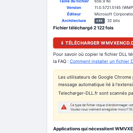
Taille du fichier
656.9 Ko
Version
11.0.5721.5145 (WMP
Éditeur
Microsoft Corporati
Architecture
32 bits
x86
Fichier téléchargé
2 122
fois
⇓ TÉLÉCHARGER WMVXENCD.
Pour savoir où copier le fichier DLL t
la FAQ :
Comment installer un fichier 
Les utilisateurs de Google Chrome p
message automatique lié à l'extens
Telecharger-DLL.fr sont scannés par 
Applications qui nécessitent WMVXEN