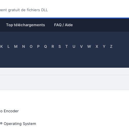
nt gratuit de fichiers DLL
Top téléchargements
FAQ / Aide
K
L
M
N
O
P
Q
R
S
T
U
V
W
X
Y
Z
o Encoder
® Operating System