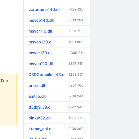
vcruntime140.dll
(729 125)
msvcp140.dll
(603 284)
msvcr110.dll
(591 755)
msvcp120.dll
(391 860)
msvcr120.dll
(389 211)
msvcp110.dll
(295 551)
D3DCompiler_43.dll
(259 531)
d'un
unarc.dll
(251 766)
amtlib.dll
(239 244)
d3dx9_39.dll
(222 949)
binkw32.dll
(207 576)
steam_api.dll
(206 362)