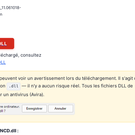
_11.061018-
on
DLL
éléchargé, consultez
DLL
euvent voir un avertissement lors du téléchargement. Il s'agit 
ion
— il n'y a aucun risque réel. Tous les fichiers DLL de
.dll
un antivirus (Avira).
CD.dll :