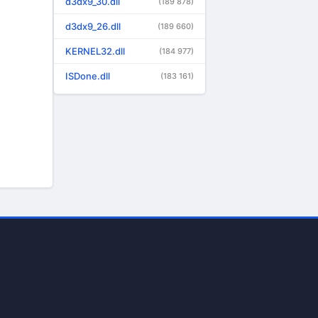
d3dx9_30.dll
(189 878)
d3dx9_26.dll
(189 660)
KERNEL32.dll
(184 977)
ISDone.dll
(183 161)