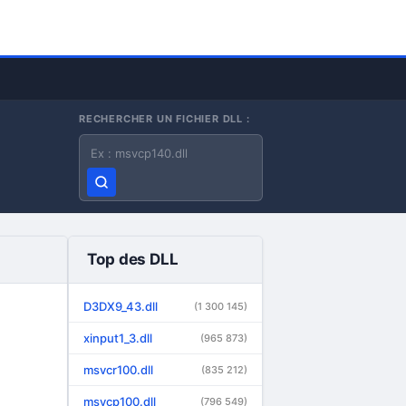
RECHERCHER UN FICHIER DLL :
Nom du fichier DLL
Top des DLL
D3DX9_43.dll
(1 300 145)
xinput1_3.dll
(965 873)
msvcr100.dll
(835 212)
msvcp100.dll
(796 549)