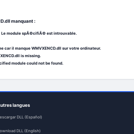
D.dll manquant :
Le module spÃ©cifiÃ© est introuvable.
e car il manque WMVXENCD.dll sur votre ordinateur.
XENCD.dll is missing.
ified module could not be found.
utres langues
escargar DLL (Español)
ownload DLL (English)