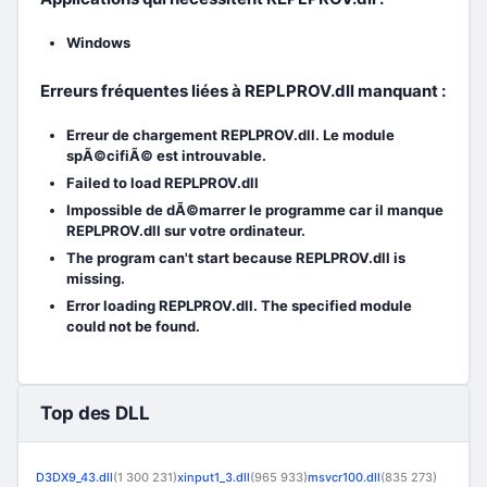
Windows
Erreurs fréquentes liées à REPLPROV.dll manquant :
Erreur de chargement REPLPROV.dll. Le module
spÃ©cifiÃ© est introuvable.
Failed to load REPLPROV.dll
Impossible de dÃ©marrer le programme car il manque
REPLPROV.dll sur votre ordinateur.
The program can't start because REPLPROV.dll is
missing.
Error loading REPLPROV.dll. The specified module
could not be found.
Top des DLL
D3DX9_43.dll
(1 300 231)
xinput1_3.dll
(965 933)
msvcr100.dll
(835 273)