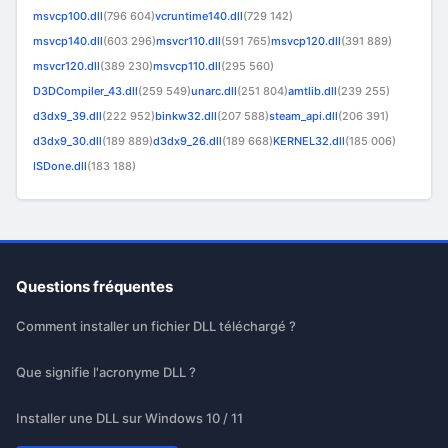
msvcp100.dll
(796 604)
vcruntime140.dll
(729 142)
msvcp140.dll
(603 296)
msvcr110.dll
(591 765)
msvcp120.dll
(391 889)
msvcr120.dll
(389 230)
msvcp110.dll
(295 560)
D3DCompiler_43.dll
(259 549)
unarc.dll
(251 804)
amtlib.dll
(239 255)
d3dx9_39.dll
(222 952)
binkw32.dll
(207 588)
steam_api.dll
(206 391)
d3dx9_30.dll
(189 889)
d3dx9_26.dll
(189 668)
KERNEL32.dll
(185 006)
ISDone.dll
(183 188)
Questions fréquentes
Comment installer un fichier DLL téléchargé ?
Que signifie l'acronyme DLL ?
Installer une DLL sur Windows 10 / 11