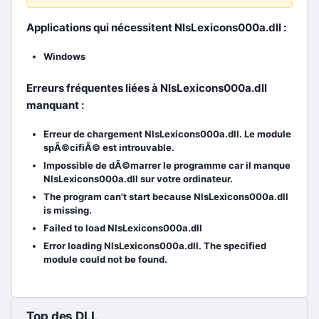
Applications qui nécessitent NlsLexicons000a.dll :
Windows
Erreurs fréquentes liées à NlsLexicons000a.dll
manquant :
Erreur de chargement NlsLexicons000a.dll. Le module
spÃ©cifiÃ© est introuvable.
Impossible de dÃ©marrer le programme car il manque
NlsLexicons000a.dll sur votre ordinateur.
The program can't start because NlsLexicons000a.dll
is missing.
Failed to load NlsLexicons000a.dll
Error loading NlsLexicons000a.dll. The specified
module could not be found.
Top des DLL