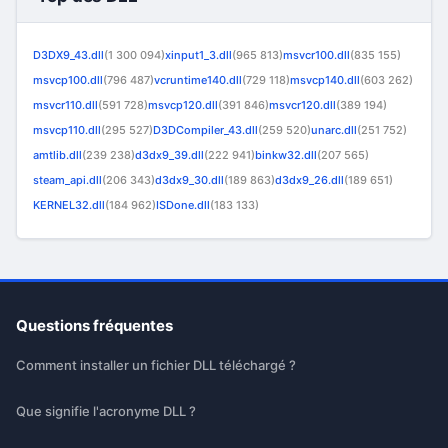
D3DX9_43.dll
(1 300 094)
xinput1_3.dll
(965 813)
msvcr100.dll
(835 155)
msvcp100.dll
(796 487)
vcruntime140.dll
(729 118)
msvcp140.dll
(603 262)
msvcr110.dll
(591 728)
msvcp120.dll
(391 846)
msvcr120.dll
(389 194)
msvcp110.dll
(295 527)
D3DCompiler_43.dll
(259 520)
unarc.dll
(251 752)
amtlib.dll
(239 238)
d3dx9_39.dll
(222 941)
binkw32.dll
(207 565)
steam_api.dll
(206 343)
d3dx9_30.dll
(189 863)
d3dx9_26.dll
(189 651)
KERNEL32.dll
(184 962)
ISDone.dll
(183 133)
Questions fréquentes
Comment installer un fichier DLL téléchargé ?
Que signifie l'acronyme DLL ?