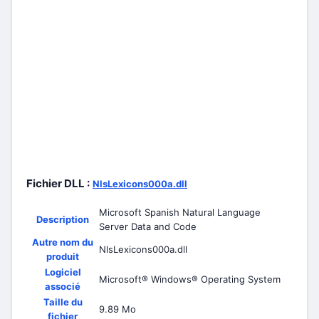
Fichier DLL :
NlsLexicons000a.dll
Microsoft Spanish Natural Language
Description
Server Data and Code
Autre nom du
NlsLexicons000a.dll
produit
Logiciel
Microsoft® Windows® Operating System
associé
Taille du
9.89 Mo
fichier