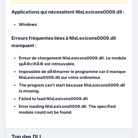
Applications qui nécessitent NlsLexicons0009.dll :
Windows
Erreurs fréquentes liées à NlsLexicons0009.dll
manquant :
Erreur de chargement NlsLexicons0009.dll. Le module
spÃ©cifiÃ© est introuvable.
Impossible de dÃ©marrer le programme car il manque
NlsLexicons0009.dll sur votre ordinateur.
The program can't start because NlsLexicons0009.dll
is missing.
Failed to load NlsLexicons0009.dll
Error loading NlsLexicons0009.dll. The specified
module could not be found.
Top des DLL