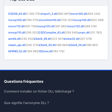
D3DX9_43.dll
(1 300 175)
xinput1_3.dll
(965 897)
msvcr100.dll
(835 243)
msvcp100.dll
(796 570)
vcruntime140.dll
(729 132)
msvcp140.dll
(603 289)
msvcr110.dll
(591 758)
msvcp120.dll
(391 865)
msvcr120.dll
(389 216)
msvcp110.dll
(295 552)
D3DCompiler_43.dll
(259 540)
unarc.dll
(251 783)
amtlib.dll
(239 250)
d3dx9_39.dll
(222 951)
binkw32.dll
(207 579)
steam_api.dll
(206 373)
d3dx9_30.dll
(189 880)
d3dx9_26.dll
(189 661)
KERNEL32.dll
(184 985)
ISDone.dll
(183 175)
Questions fréquentes
Comment installer un fichier DLL téléchargé ?
Que signifie l'acronyme DLL ?