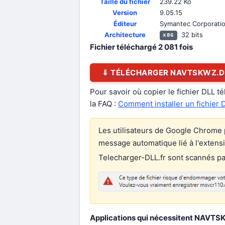
Taille du fichier
239.22 Ko
Version
9.05.15
Éditeur
Symantec Corporati
Architecture
32 bits
x86
Fichier téléchargé
2 081
fois
⇓ TÉLÉCHARGER NAVTSKWZ.D
Pour savoir où copier le fichier DLL t
la FAQ :
Comment installer un fichier 
Les utilisateurs de Google Chrome p
message automatique lié à l'extens
Telecharger-DLL.fr sont scannés par 
Applications qui nécessitent NAVTSK