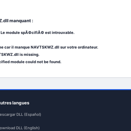
.dll manquant :
Le module spÃ©cifiÃ© est introuvable.
e car il manque NAVTSKWZ.dll sur votre ordinateur.
SKWZ.dll is missing.
ified module could not be found.
utres langues
escargar DLL (Español)
ownload DLL (English)