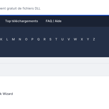
nt gratuit de fichiers DLL
Top téléchargements
FAQ / Aide
K
L
M
N
O
P
Q
R
S
T
U
V
W
X
Y
Z
sk Wizard