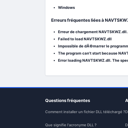
Windows
Erreurs fréquentes liées à NAVTSKWZ
Erreur de chargement NAVTSKWZ.dll. 
Failed to load NAVTSKWZ.dll
Impossible de dÃ©marrer le programm
The program can't start because NAVT
Error loading NAVTSKWZ.dll. The spec
Questions fréquentes
A
Comment installer un fichier DLL téléchargé ?
D
Que signifie l'acronyme DLL ?
D