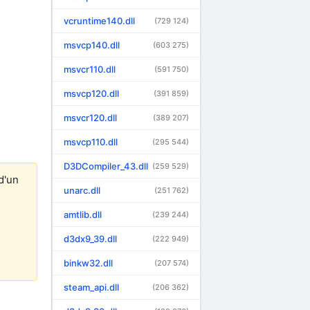
vcruntime140.dll
(729 124)
msvcp140.dll
(603 275)
msvcr110.dll
(591 750)
msvcp120.dll
(391 859)
msvcr120.dll
(389 207)
msvcp110.dll
(295 544)
D3DCompiler_43.dll
(259 529)
d'un
unarc.dll
(251 762)
amtlib.dll
(239 244)
d3dx9_39.dll
(222 949)
binkw32.dll
(207 574)
steam_api.dll
(206 362)