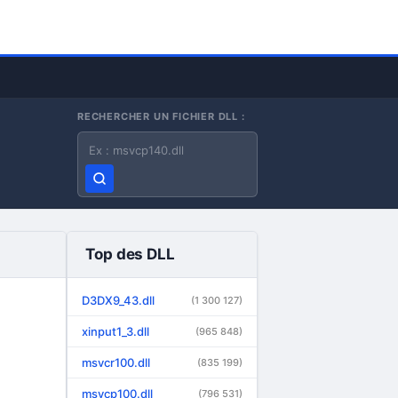
RECHERCHER UN FICHIER DLL :
Nom du fichier DLL
Top des DLL
D3DX9_43.dll
(1 300 127)
xinput1_3.dll
(965 848)
msvcr100.dll
(835 199)
msvcp100.dll
(796 531)