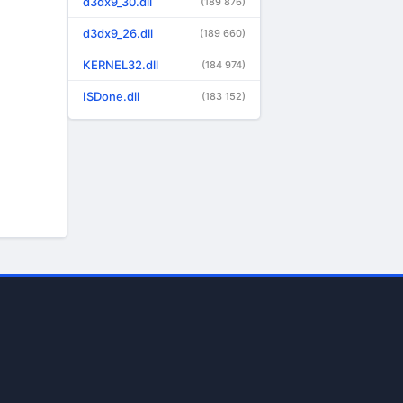
d3dx9_30.dll
(189 876)
d3dx9_26.dll
(189 660)
KERNEL32.dll
(184 974)
ISDone.dll
(183 152)