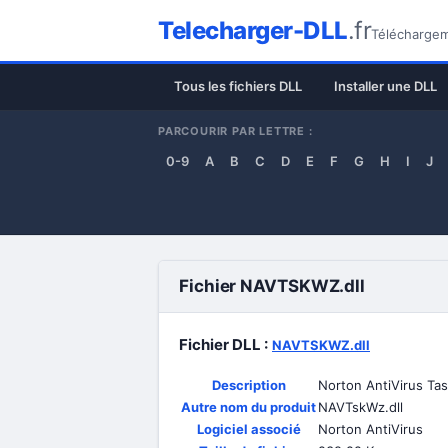
Telecharger-DLL
.fr
Téléchargeme
Tous les fichiers DLL
Installer une DLL
PARCOURIR PAR LETTRE :
0-9
A
B
C
D
E
F
G
H
I
J
Fichier NAVTSKWZ.dll
Fichier DLL :
NAVTSKWZ.dll
Description
Norton AntiVirus Ta
Autre nom du produit
NAVTskWz.dll
Logiciel associé
Norton AntiVirus