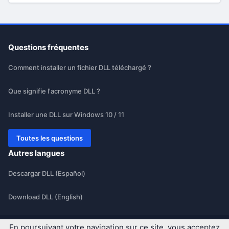
Questions fréquentes
Comment installer un fichier DLL téléchargé ?
Que signifie l'acronyme DLL ?
Installer une DLL sur Windows 10 / 11
Toutes les questions
Autres langues
Descargar DLL (Español)
Download DLL (English)
En poursuivant votre navigation sur ce site, vous acceptez
Conditions générales
|
Qui sommes-nous ?
|
Contact