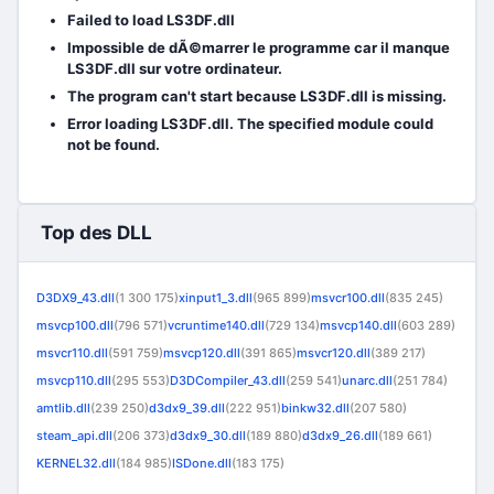
Failed to load LS3DF.dll
Impossible de dÃ©marrer le programme car il manque
LS3DF.dll sur votre ordinateur.
The program can't start because LS3DF.dll is missing.
Error loading LS3DF.dll. The specified module could
not be found.
Top des DLL
D3DX9_43.dll
(1 300 175)
xinput1_3.dll
(965 899)
msvcr100.dll
(835 245)
msvcp100.dll
(796 571)
vcruntime140.dll
(729 134)
msvcp140.dll
(603 289)
msvcr110.dll
(591 759)
msvcp120.dll
(391 865)
msvcr120.dll
(389 217)
msvcp110.dll
(295 553)
D3DCompiler_43.dll
(259 541)
unarc.dll
(251 784)
amtlib.dll
(239 250)
d3dx9_39.dll
(222 951)
binkw32.dll
(207 580)
steam_api.dll
(206 373)
d3dx9_30.dll
(189 880)
d3dx9_26.dll
(189 661)
KERNEL32.dll
(184 985)
ISDone.dll
(183 175)