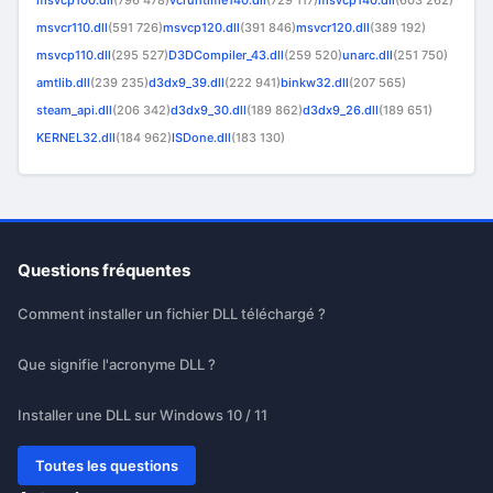
msvcp100.dll
(796 478)
vcruntime140.dll
(729 117)
msvcp140.dll
(603 262)
msvcr110.dll
(591 726)
msvcp120.dll
(391 846)
msvcr120.dll
(389 192)
msvcp110.dll
(295 527)
D3DCompiler_43.dll
(259 520)
unarc.dll
(251 750)
amtlib.dll
(239 235)
d3dx9_39.dll
(222 941)
binkw32.dll
(207 565)
steam_api.dll
(206 342)
d3dx9_30.dll
(189 862)
d3dx9_26.dll
(189 651)
KERNEL32.dll
(184 962)
ISDone.dll
(183 130)
Questions fréquentes
Comment installer un fichier DLL téléchargé ?
Que signifie l'acronyme DLL ?
Installer une DLL sur Windows 10 / 11
Toutes les questions