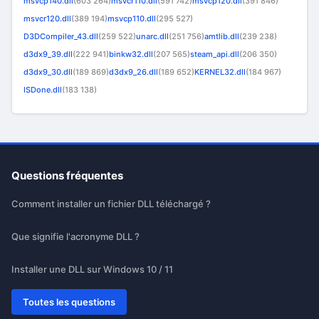
msvcp140.dll
(603 264)
msvcr110.dll
(591 742)
msvcp120.dll
(391 846)
msvcr120.dll
(389 194)
msvcp110.dll
(295 527)
D3DCompiler_43.dll
(259 522)
unarc.dll
(251 756)
amtlib.dll
(239 238)
d3dx9_39.dll
(222 941)
binkw32.dll
(207 565)
steam_api.dll
(206 350)
d3dx9_30.dll
(189 869)
d3dx9_26.dll
(189 652)
KERNEL32.dll
(184 967)
ISDone.dll
(183 138)
Questions fréquentes
Comment installer un fichier DLL téléchargé ?
Que signifie l'acronyme DLL ?
Installer une DLL sur Windows 10 / 11
Toutes les questions