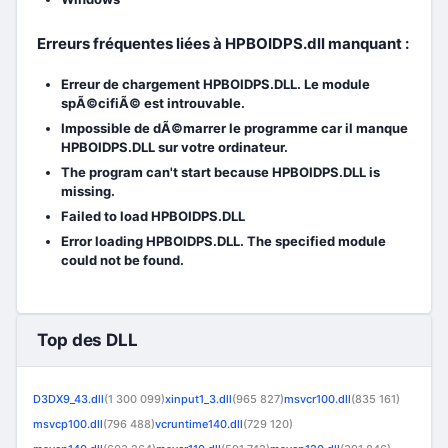
Erreurs fréquentes liées à HPBOIDPS.dll manquant :
Erreur de chargement HPBOIDPS.DLL. Le module
spÃ©cifiÃ© est introuvable.
Impossible de dÃ©marrer le programme car il manque
HPBOIDPS.DLL sur votre ordinateur.
The program can't start because HPBOIDPS.DLL is
missing.
Failed to load HPBOIDPS.DLL
Error loading HPBOIDPS.DLL. The specified module
could not be found.
Top des DLL
D3DX9_43.dll
(1 300 099)
xinput1_3.dll
(965 827)
msvcr100.dll
(835 161)
msvcp100.dll
(796 488)
vcruntime140.dll
(729 120)