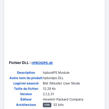
Fichier DLL :
HPBOIDPS.dll
Description
hpboidPS Module
Autre nom du produit
hpboidps.DLL
Logiciel associé
Bidi (Missile) User Mode
Taille du fichier
12.29 Ko
Version
2,1,2,31
Éditeur
Hewlett-Packard Company
Architecture
32 bits
x86