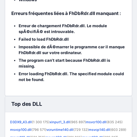
Erreurs fréquentes liées à FhDbRdr.dll manquant :
Erreur de chargement FhDbRdr.dll. Le module
spÃ©cifiÃ© est introuvable.
Failed to load FhDbRdr.dll
Impossible de dÃ©marrer le programme car il manque
FhDbRdr.dll sur votre ordinateur.
The program can't start because FhDbRdr.dll is
missing.
Error loading FhDbRdr.dll. The specified module could
not be found.
Top des DLL
D3DX9_43.dll
(1 300 175)
xinput1_3.dll
(965 897)
msvcr100.dll
(835 245)
msvcp100.dll
(796 571)
vcruntime140.dll
(729 132)
msvcp140.dll
(603 289)