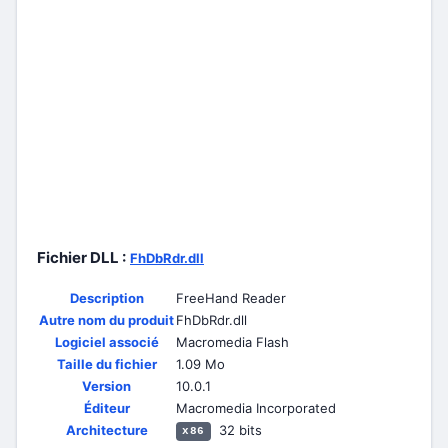
Fichier DLL :
FhDbRdr.dll
Description
FreeHand Reader
Autre nom du produit
FhDbRdr.dll
Logiciel associé
Macromedia Flash
Taille du fichier
1.09 Mo
Version
10.0.1
Éditeur
Macromedia Incorporated
Architecture
32 bits
x86