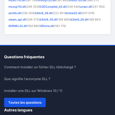
msvcr110.dll
(591 759)
msvcp120.dll
(391 865)
msvcr120.dll
(389 217)
msvcp110.dll
(295 553)
D3DCompiler_43.dll
(259 540)
unarc.dll
(251 783)
amtlib.dll
(239 250)
d3dx9_39.dll
(222 951)
binkw32.dll
(207 579)
steam_api.dll
(206 373)
d3dx9_30.dll
(189 880)
d3dx9_26.dll
(189 661)
KERNEL32.dll
(184 985)
ISDone.dll
(183 175)
Questions fréquentes
Comment installer un fichier DLL téléchargé ?
Que signifie l'acronyme DLL ?
Installer une DLL sur Windows 10 / 11
Toutes les questions
Autres langues