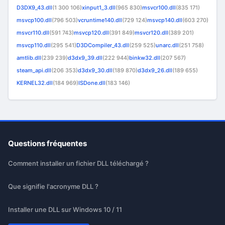
D3DX9_43.dll
(1 300 106)
xinput1_3.dll
(965 830)
msvcr100.dll
(835 171)
msvcp100.dll
(796 503)
vcruntime140.dll
(729 124)
msvcp140.dll
(603 270)
msvcr110.dll
(591 743)
msvcp120.dll
(391 849)
msvcr120.dll
(389 201)
msvcp110.dll
(295 541)
D3DCompiler_43.dll
(259 525)
unarc.dll
(251 758)
amtlib.dll
(239 239)
d3dx9_39.dll
(222 944)
binkw32.dll
(207 567)
steam_api.dll
(206 353)
d3dx9_30.dll
(189 870)
d3dx9_26.dll
(189 655)
KERNEL32.dll
(184 969)
ISDone.dll
(183 146)
Questions fréquentes
Comment installer un fichier DLL téléchargé ?
Que signifie l'acronyme DLL ?
Installer une DLL sur Windows 10 / 11