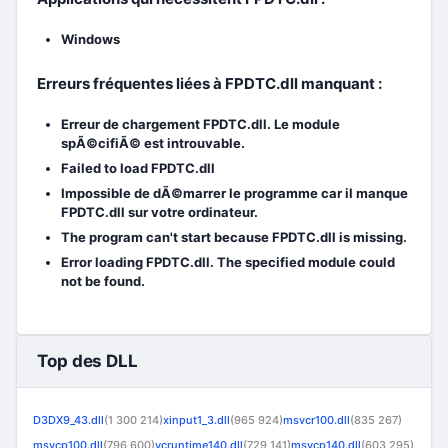
Windows
Erreurs fréquentes liées à FPDTC.dll manquant :
Erreur de chargement FPDTC.dll. Le module
spÃ©cifiÃ© est introuvable.
Failed to load FPDTC.dll
Impossible de dÃ©marrer le programme car il manque
FPDTC.dll sur votre ordinateur.
The program can't start because FPDTC.dll is missing.
Error loading FPDTC.dll. The specified module could
not be found.
Top des DLL
D3DX9_43.dll
(1 300 214)
xinput1_3.dll
(965 924)
msvcr100.dll
(835 267)
msvcp100.dll
(796 600)
vcruntime140.dll
(729 141)
msvcp140.dll
(603 295)