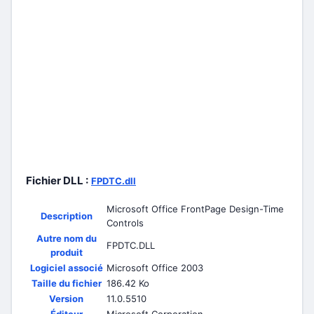
Fichier DLL :
FPDTC.dll
Microsoft Office FrontPage Design-Time
Description
Controls
Autre nom du
FPDTC.DLL
produit
Logiciel associé
Microsoft Office 2003
Taille du fichier
186.42 Ko
Version
11.0.5510