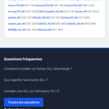
msvcr110.dll
(591 764)
msvcp120.dll
(391 887)
msvcr120.dll
(389 226)
msvcp110.dll
(295 556)
D3DCompiler_43.dll
(259 547)
unarc.dll
(251 803)
amtlib.dll
(239 251)
d3dx9_39.dll
(222 952)
binkw32.dll
(207 586)
steam_api.dll
(206 385)
d3dx9_30.dll
(189 885)
d3dx9_26.dll
(189 668)
KERNEL32.dll
(185 005)
ISDone.dll
(183 184)
Questions fréquentes
Comment installer un fichier DLL téléchargé ?
Que signifie l'acronyme DLL ?
Installer une DLL sur Windows 10 / 11
Toutes les questions