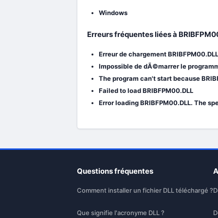
Windows
Erreurs fréquentes liées à BRIBFPM00
Erreur de chargement BRIBFPM00.DLL.
Impossible de dÃ©marrer le programm
The program can't start because BRIB
Failed to load BRIBFPM00.DLL
Error loading BRIBFPM00.DLL. The spe
Questions fréquentes
A
Comment installer un fichier DLL téléchargé ?
D
Que signifie l'acronyme DLL ?
D