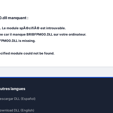
.dll manquant :
 Le module spÃ©cifiÃ© est introuvable.
e car il manque BRIBFPM00.DLL sur votre ordinateur.
FPM00.DLL is missing.
cified module could not be found.
utres langues
escargar DLL (Español)
ownload DLL (English)