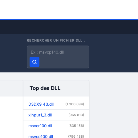
RECHERCHER UN FICHIER DLL :
Nom du fichier DLL
Top des DLL
D3DX9_43.dll
(1 300 094)
xinput1_3.dll
(965 813)
msvcr100.dll
(835 156)
msvcp100.dll
(796 488)