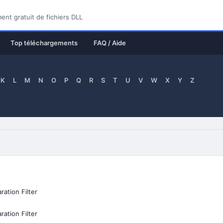
nt gratuit de fichiers DLL
Top téléchargements
FAQ / Aide
K
L
M
N
O
P
Q
R
S
T
U
V
W
X
Y
Z
ration Filter
ration Filter