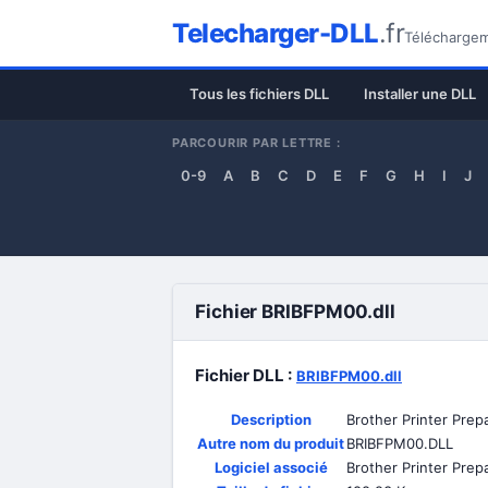
Telecharger-DLL
.fr
Téléchargeme
Tous les fichiers DLL
Installer une DLL
PARCOURIR PAR LETTRE :
0-9
A
B
C
D
E
F
G
H
I
J
Fichier BRIBFPM00.dll
Fichier DLL :
BRIBFPM00.dll
Description
Brother Printer Prepa
Autre nom du produit
BRIBFPM00.DLL
Logiciel associé
Brother Printer Prepa