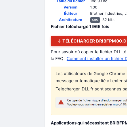
Taille du fichier
188.93 Ko
Version
1.00
Éditeur
Brother Industries, L
Architecture
32 bits
x86
Fichier téléchargé
1 965
fois
⇓ TÉLÉCHARGER BRIBFPM00.D
Pour savoir où copier le fichier DLL t
la FAQ :
Comment installer un fichier 
Les utilisateurs de Google Chrome p
message automatique lié à l'extens
Telecharger-DLL.fr sont scannés par 
Applications qui nécessitent BRIBFPM