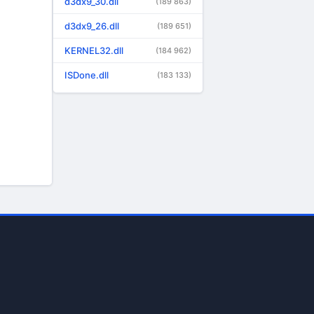
d3dx9_30.dll
(189 863)
d3dx9_26.dll
(189 651)
KERNEL32.dll
(184 962)
ISDone.dll
(183 133)