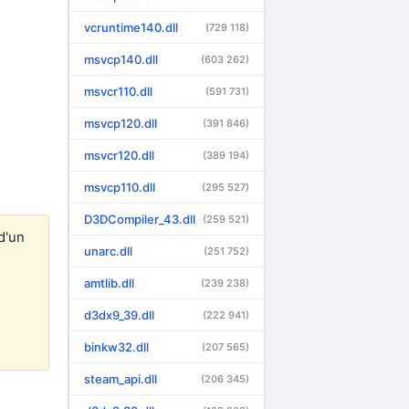
vcruntime140.dll
(729 118)
msvcp140.dll
(603 262)
msvcr110.dll
(591 731)
msvcp120.dll
(391 846)
msvcr120.dll
(389 194)
msvcp110.dll
(295 527)
D3DCompiler_43.dll
(259 521)
d'un
unarc.dll
(251 752)
amtlib.dll
(239 238)
d3dx9_39.dll
(222 941)
binkw32.dll
(207 565)
steam_api.dll
(206 345)