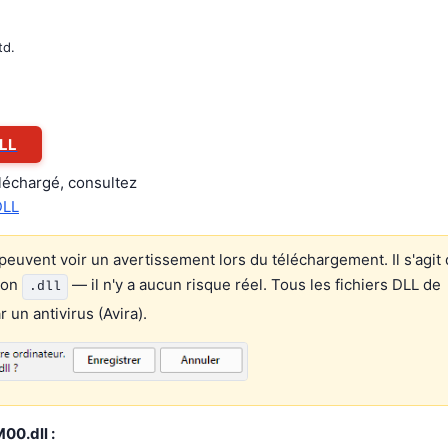
td.
LL
éléchargé, consultez
DLL
euvent voir un avertissement lors du téléchargement. Il s'agit 
ion
— il n'y a aucun risque réel. Tous les fichiers DLL de
.dll
un antivirus (Avira).
00.dll :