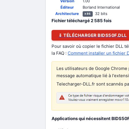
Version
1.00
Éditeur
Borland International
Architecture
32 bits
x86
Fichier téléchargé
2 585
fois
⇓ TÉLÉCHARGER BIDS50F.DLL
Pour savoir où copier le fichier DLL t
la FAQ :
Comment installer un fichier 
Les utilisateurs de Google Chrome p
message automatique lié à l'extens
Telecharger-DLL.fr sont scannés par 
Applications qui nécessitent BIDS50F.