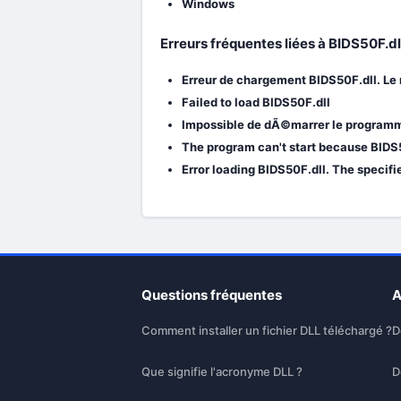
Windows
Erreurs fréquentes liées à BIDS50F.d
Erreur de chargement BIDS50F.dll. Le
Failed to load BIDS50F.dll
Impossible de dÃ©marrer le programme
The program can't start because BIDS5
Error loading BIDS50F.dll. The specif
Questions fréquentes
A
Comment installer un fichier DLL téléchargé ?
D
Que signifie l'acronyme DLL ?
D