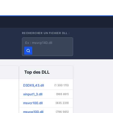
RECHERCHER UN FICHIER DLL :
Nom du fichier DLL
Top des DLL
D3DX9_43.dll
(1 300 170)
xinput1_3.dll
(965 891)
msvcr100.dll
(835 229)
msvcp100.dll
(796 565)