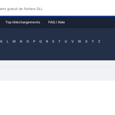
nt gratuit de fichiers DLL
Top téléchargements
FAQ / Aide
K
L
M
N
O
P
Q
R
S
T
U
V
W
X
Y
Z