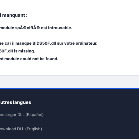
ll manquant :
 module spÃ©cifiÃ© est introuvable.
 car il manque BIDS50F.dll sur votre ordinateur.
0F.dll is missing.
ied module could not be found.
utres langues
escargar DLL (Español)
ownload DLL (English)