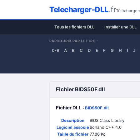
Telecharger-DLL
.fr
Téléchargeme
Tous les fichiers DLL
Installer une DLL
PARCOURIR PAR LETTRE :
0-9
A
B
C
D
E
F
G
H
I
J
Fichier BIDS50F.dll
Fichier DLL :
BIDS50F.dll
Description
BIDS Class Library
Logiciel associé
Borland C++ 4.0
Taille du fichier
77.86 Ko