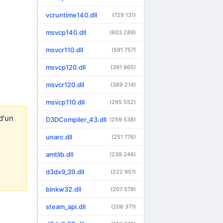
vcruntime140.dll
(729 131)
msvcp140.dll
(603 289)
msvcr110.dll
(591 757)
msvcp120.dll
(391 865)
msvcr120.dll
(389 214)
msvcp110.dll
(295 552)
d'un
D3DCompiler_43.dll
(259 538)
unarc.dll
(251 776)
amtlib.dll
(239 246)
d3dx9_39.dll
(222 951)
binkw32.dll
(207 579)
steam_api.dll
(206 371)