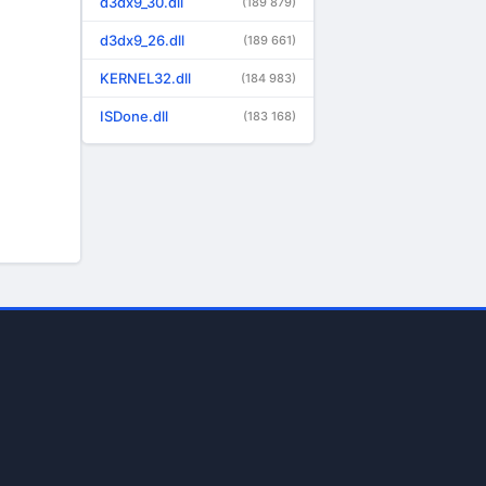
d3dx9_30.dll
(189 879)
d3dx9_26.dll
(189 661)
KERNEL32.dll
(184 983)
ISDone.dll
(183 168)