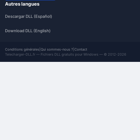
Autres langues
Descargar DLL (Español)
Download DLL (English)
Conditions générales
|
Qui sommes-nous ?
|
Contact
Telecharger-DLL.fr — Fichiers DLL gratuits pour Windows — © 2012-2026