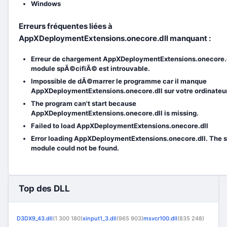
Windows
Erreurs fréquentes liées à
AppXDeploymentExtensions.onecore.dll manquant :
Erreur de chargement AppXDeploymentExtensions.onecore.d
module spÃ©cifiÃ© est introuvable.
Impossible de dÃ©marrer le programme car il manque
AppXDeploymentExtensions.onecore.dll sur votre ordinateur
The program can't start because
AppXDeploymentExtensions.onecore.dll is missing.
Failed to load AppXDeploymentExtensions.onecore.dll
Error loading AppXDeploymentExtensions.onecore.dll. The s
module could not be found.
Top des DLL
D3DX9_43.dll
(1 300 180)
xinput1_3.dll
(965 903)
msvcr100.dll
(835 248)