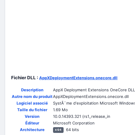
Fichier DLL :
AppXDeploymentExtensions.onecore.dll
Description
AppX Deployment Extensions OneCore DLL
Autre nom du produit
AppXDeploymentExtensions.onecore.dll
Logiciel associé
SystÃ¨me d'exploitation Microsoft Window
Taille du fichier
1.69 Mo
Version
10.0.14393.321 (rs1_release_in
Éditeur
Microsoft Corporation
Architecture
64 bits
x64