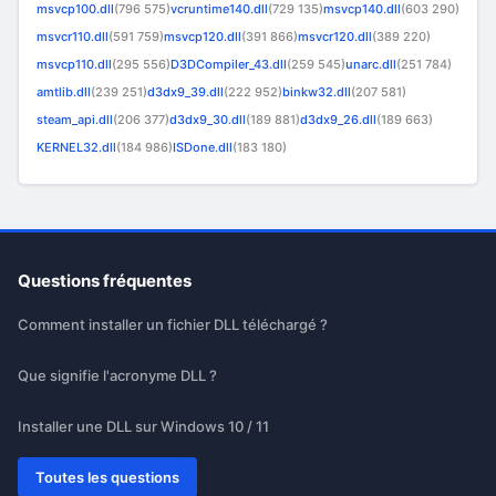
msvcp100.dll
(796 575)
vcruntime140.dll
(729 135)
msvcp140.dll
(603 290)
msvcr110.dll
(591 759)
msvcp120.dll
(391 866)
msvcr120.dll
(389 220)
msvcp110.dll
(295 556)
D3DCompiler_43.dll
(259 545)
unarc.dll
(251 784)
amtlib.dll
(239 251)
d3dx9_39.dll
(222 952)
binkw32.dll
(207 581)
steam_api.dll
(206 377)
d3dx9_30.dll
(189 881)
d3dx9_26.dll
(189 663)
KERNEL32.dll
(184 986)
ISDone.dll
(183 180)
Questions fréquentes
Comment installer un fichier DLL téléchargé ?
Que signifie l'acronyme DLL ?
Installer une DLL sur Windows 10 / 11
Toutes les questions