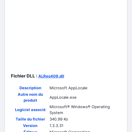
Fichier DLL :
ALRes409.dll
Description
Microsoft AppLocale
Autre nom du
AppLocale.exe
produit
Microsoft® Windows® Operating
Logiciel associé
System
Taille du fichier
340.99 Ko
Version
1.3.3.31