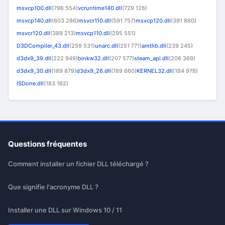
msvcp100.dll
(796 554)
vcruntime140.dll
(729 126)
msvcp140.dll
(603 286)
msvcr110.dll
(591 757)
msvcp120.dll
(391 860)
msvcr120.dll
(389 213)
msvcp110.dll
(295 551)
D3DCompiler_43.dll
(259 531)
unarc.dll
(251 771)
amtlib.dll
(239 245)
d3dx9_39.dll
(222 949)
binkw32.dll
(207 577)
steam_api.dll
(206 369)
d3dx9_30.dll
(189 879)
d3dx9_26.dll
(189 660)
KERNEL32.dll
(184 978)
ISDone.dll
(183 162)
Questions fréquentes
Comment installer un fichier DLL téléchargé ?
Que signifie l'acronyme DLL ?
Installer une DLL sur Windows 10 / 11