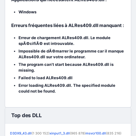
Windows
Erreurs fréquentes liées à ALRes409.dll manquant :
Erreur de chargement ALRes409.dll. Le module
spÃ©cifiÃ© est introuvable.
Impossible de dÃ©marrer le programme car il manque
ALRes409.dll sur votre ordinateur.
The program can't start because ALRes409.dll is
missing.
Failed to load ALRes409.dll
Error loading ALRes409.dll. The specified module
could not be found.
Top des DLL
D3DX9_43.dll
(1 300 152)
xinput1_3.dll
(965 878)
msvcr100.dll
(835 216)