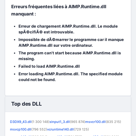
Erreurs fréquentes liées à AIMP.Runtime.dll
manquant :
Erreur de chargement AIMP.Runtime.dll. Le module
spÃ©cifiÃ© est introuvable.
Impossible de dÃ©marrer le programme car il manque
AIMP.Runtime.dll sur votre ordinateur.
The program can't start because AIMP.Runtime.dll is
missing.
Failed to load AIMP.Runtime.dll
Error loading AIMP.Runtime.dll. The specified module
could not be found.
Top des DLL
D3DX9_43.dll
(1 300 148)
xinput1_3.dll
(965 874)
msvcr100.dll
(835 215)
msvcp100.dll
(796 552)
vcruntime140.dll
(729 125)