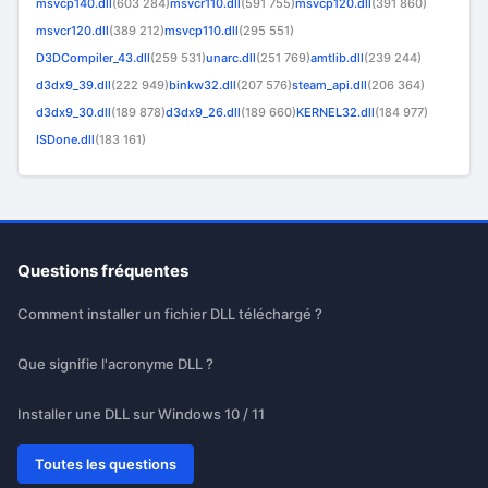
msvcp140.dll
(603 284)
msvcr110.dll
(591 755)
msvcp120.dll
(391 860)
msvcr120.dll
(389 212)
msvcp110.dll
(295 551)
D3DCompiler_43.dll
(259 531)
unarc.dll
(251 769)
amtlib.dll
(239 244)
d3dx9_39.dll
(222 949)
binkw32.dll
(207 576)
steam_api.dll
(206 364)
d3dx9_30.dll
(189 878)
d3dx9_26.dll
(189 660)
KERNEL32.dll
(184 977)
ISDone.dll
(183 161)
Questions fréquentes
Comment installer un fichier DLL téléchargé ?
Que signifie l'acronyme DLL ?
Installer une DLL sur Windows 10 / 11
Toutes les questions