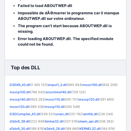
Failed to load ABOUTWEP.dll
Impossible de dÃ©marrer le programme car il manque
ABOUTWEP.dll sur votre ordinateur.
The program can't start because ABOUTWEP.dll is
missing.
Error loading ABOUTWEP.dll. The specified module
could not be found.
Top des DLL
D3DX9_43.dll
(1 300 137)
xinput1_3.dll
(965 854)
msvcr100.dll
(835 209)
msvcp100.dll
(796 542)
vcruntime140.dll
(729 125)
msvcp140.dll
(603 283)
msvcr110.dll
(591 751)
msvcp120.dll
(391 860)
msvcr120.dll
(389 208)
msvcp110.dll
(295 549)
D3DCompiler_43.dll
(259 531)
unarc.dll
(251 762)
amtlib.dll
(239 244)
d3dx9_39.dll
(222 949)
binkw32.dll
(207 574)
steam_api.dll
(206 362)
d3dx9_30.dll
(189 876)
d3dx9_26.dll
(189 660)
KERNEL32.dll
(184 974)