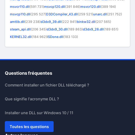
msvcr110.dll
(591 731)
msvcp120.dll
(391 846)
msvcr120.dll
(389 194)
msvcp110.dll
(295 527)
D3DCompiler_43.dll
(259 521)
unarc.dll
(251 752)
amtlib.dll
(239 238)
d3dx9_39.dll
(222 941)
binkw32.dll
(207 565)
steam_api.dll
(206 345)
d3dx9_30.dll
(189 863)
d3dx9_26.dll
(189 651)
KERNEL32.dll
(184 962)
ISDone.dll
(183 133)
Questions fréquentes
Comment installer un fichier DLL téléchargé ?
Que signifie l'acronyme DLL ?
Installer une DLL sur Windows 10 / 11
Toutes les questions