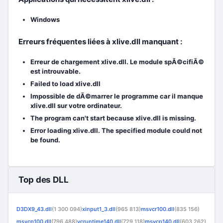
Windows
Erreurs fréquentes liées à xlive.dll manquant :
Erreur de chargement xlive.dll. Le module spÃ©cifiÃ©
est introuvable.
Failed to load xlive.dll
Impossible de dÃ©marrer le programme car il manque
xlive.dll sur votre ordinateur.
The program can't start because xlive.dll is missing.
Error loading xlive.dll. The specified module could not
be found.
Top des DLL
D3DX9_43.dll
(1 300 094)
xinput1_3.dll
(965 813)
msvcr100.dll
(835 156)
msvcp100.dll
(796 488)
vcruntime140.dll
(729 118)
msvcp140.dll
(603 262)