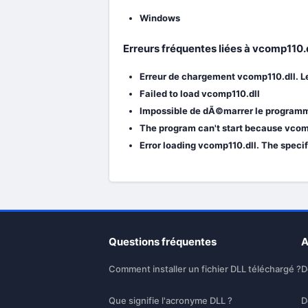
Windows
Erreurs fréquentes liées à vcomp110.
Erreur de chargement vcomp110.dll. L
Failed to load vcomp110.dll
Impossible de dÃ©marrer le programme
The program can't start because vcomp
Error loading vcomp110.dll. The speci
Questions fréquentes
A
Comment installer un fichier DLL téléchargé ?
D
Que signifie l'acronyme DLL ?
D