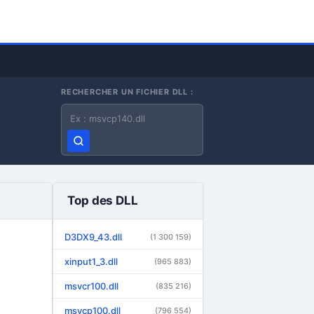
RECHERCHER UN FICHIER DLL :
Nom du fichier DLL
Top des DLL
D3DX9_43.dll
(1 300 159)
xinput1_3.dll
(965 883)
msvcr100.dll
(835 216)
msvcp100.dll
(796 554)