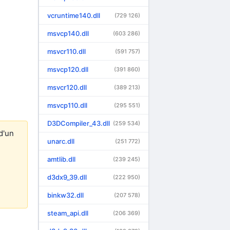
vcruntime140.dll
(729 126)
msvcp140.dll
(603 286)
msvcr110.dll
(591 757)
msvcp120.dll
(391 860)
msvcr120.dll
(389 213)
msvcp110.dll
(295 551)
D3DCompiler_43.dll
(259 534)
d'un
unarc.dll
(251 772)
amtlib.dll
(239 245)
d3dx9_39.dll
(222 950)
binkw32.dll
(207 578)
steam_api.dll
(206 369)