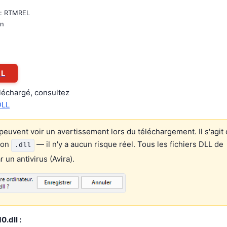
by: RTMREL
on
LL
éléchargé, consultez
DLL
euvent voir un avertissement lors du téléchargement. Il s'agit 
ion
— il n'y a aucun risque réel. Tous les fichiers DLL de
.dll
un antivirus (Avira).
.dll :