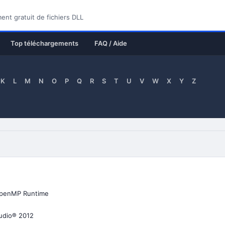
nt gratuit de fichiers DLL
Top téléchargements
FAQ / Aide
K
L
M
N
O
P
Q
R
S
T
U
V
W
X
Y
Z
OpenMP Runtime
tudio® 2012