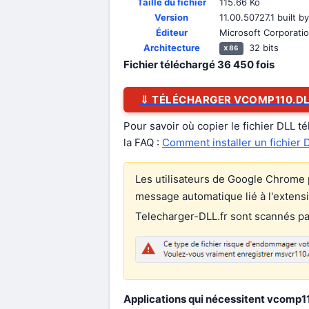
Taille du fichier
115.66 Ko
Version
11.00.50727.1 built 
Éditeur
Microsoft Corporati
Architecture
32 bits
x86
Fichier téléchargé
36 450
fois
⇓ TÉLÉCHARGER VCOMP110.D
Pour savoir où copier le fichier DLL t
la FAQ :
Comment installer un fichier 
Les utilisateurs de Google Chrome p
message automatique lié à l'extens
Telecharger-DLL.fr sont scannés par 
Applications qui nécessitent vcomp110