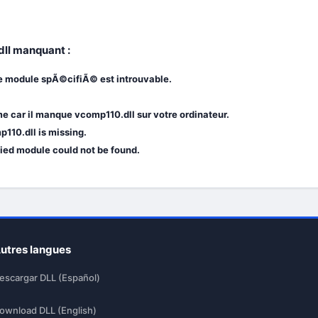
dll manquant :
e module spÃ©cifiÃ© est introuvable.
 car il manque vcomp110.dll sur votre ordinateur.
110.dll is missing.
fied module could not be found.
utres langues
escargar DLL (Español)
ownload DLL (English)