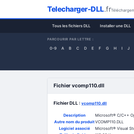
Telecharger-DLL
.fr
Téléchargeme
Tous les fichiers DLL
Installer une DLL
PARCOURIR PAR LETTRE :
0-9
A
B
C
D
E
F
G
H
I
J
Fichier vcomp110.dll
Fichier DLL :
vcomp110.dll
Description
Microsoft® C/C++ 
Autre nom du produit
VCOMP110.DLL
Logiciel associé
Microsoft® Visual S