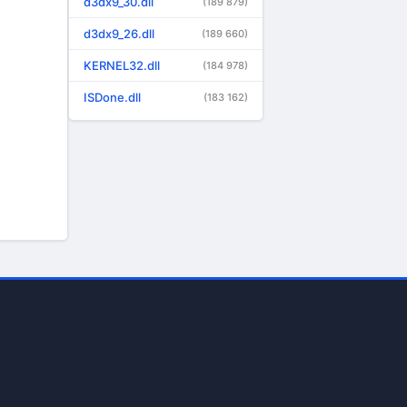
d3dx9_30.dll
(189 879)
d3dx9_26.dll
(189 660)
KERNEL32.dll
(184 978)
ISDone.dll
(183 162)