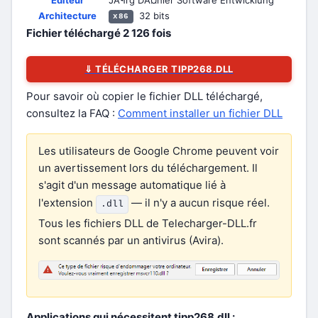
Éditeur
JÃ¶rg DÃ¤hler Software Entwicklung
Architecture
32 bits
x86
Fichier téléchargé
2 126
fois
⇓ TÉLÉCHARGER TIPP268.DLL
Pour savoir où copier le fichier DLL téléchargé,
consultez la FAQ :
Comment installer un fichier DLL
Les utilisateurs de Google Chrome peuvent voir
un avertissement lors du téléchargement. Il
s'agit d'un message automatique lié à
l'extension
— il n'y a aucun risque réel.
.dll
Tous les fichiers DLL de Telecharger-DLL.fr
sont scannés par un antivirus (Avira).
Applications qui nécessitent tipp268.dll :