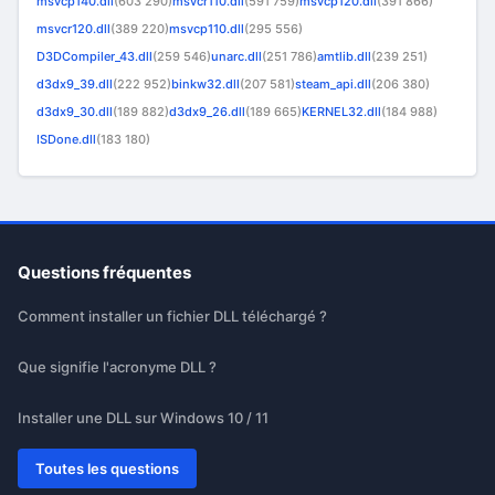
msvcp140.dll
(603 290)
msvcr110.dll
(591 759)
msvcp120.dll
(391 866)
msvcr120.dll
(389 220)
msvcp110.dll
(295 556)
D3DCompiler_43.dll
(259 546)
unarc.dll
(251 786)
amtlib.dll
(239 251)
d3dx9_39.dll
(222 952)
binkw32.dll
(207 581)
steam_api.dll
(206 380)
d3dx9_30.dll
(189 882)
d3dx9_26.dll
(189 665)
KERNEL32.dll
(184 988)
ISDone.dll
(183 180)
Questions fréquentes
Comment installer un fichier DLL téléchargé ?
Que signifie l'acronyme DLL ?
Installer une DLL sur Windows 10 / 11
Toutes les questions