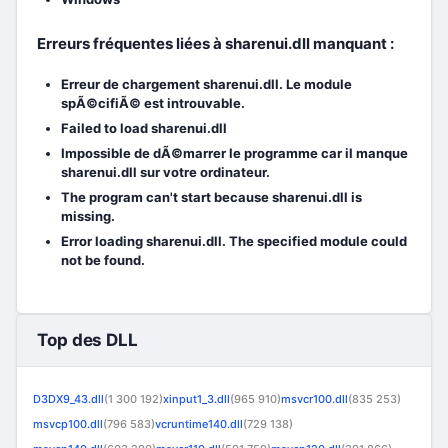
Erreurs fréquentes liées à sharenui.dll manquant :
Erreur de chargement sharenui.dll. Le module
spÃ©cifiÃ© est introuvable.
Failed to load sharenui.dll
Impossible de dÃ©marrer le programme car il manque
sharenui.dll sur votre ordinateur.
The program can't start because sharenui.dll is
missing.
Error loading sharenui.dll. The specified module could
not be found.
Top des DLL
D3DX9_43.dll
(1 300 192)
xinput1_3.dll
(965 910)
msvcr100.dll
(835 253)
msvcp100.dll
(796 583)
vcruntime140.dll
(729 138)