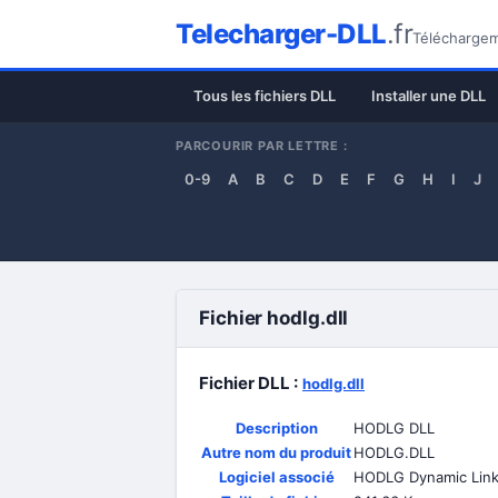
Telecharger-DLL
.fr
Téléchargeme
Tous les fichiers DLL
Installer une DLL
PARCOURIR PAR LETTRE :
0-9
A
B
C
D
E
F
G
H
I
J
Fichier hodlg.dll
Fichier DLL :
hodlg.dll
Description
HODLG DLL
Autre nom du produit
HODLG.DLL
Logiciel associé
HODLG Dynamic Link 