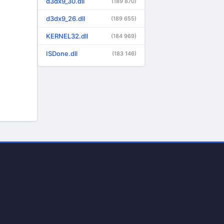
d3dx9_30.dll
(189 870)
d3dx9_26.dll
(189 655)
KERNEL32.dll
(184 969)
ISDone.dll
(183 146)