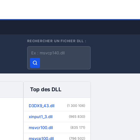
RECHERCHER UN FICHIER DLL :
Nom du fichier DLL
Top des DLL
D3DX9_43.dll
(1 300 106)
xinput1_3.dll
(965 830)
msvcr100.dll
(835 171)
msvcp100.dll
(796 502)