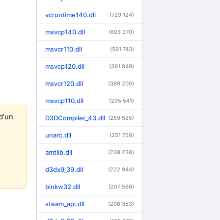
vcruntime140.dll
(729 124)
msvcp140.dll
(603 270)
msvcr110.dll
(591 743)
msvcp120.dll
(391 849)
msvcr120.dll
(389 200)
msvcp110.dll
(295 541)
d'un
D3DCompiler_43.dll
(259 525)
unarc.dll
(251 758)
amtlib.dll
(239 238)
d3dx9_39.dll
(222 944)
binkw32.dll
(207 566)
steam_api.dll
(206 353)