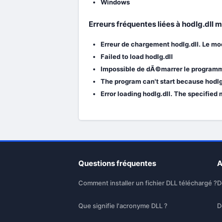
Windows
Erreurs fréquentes liées à hodlg.dll 
Erreur de chargement hodlg.dll. Le m
Failed to load hodlg.dll
Impossible de dÃ©marrer le programme 
The program can't start because hodlg.
Error loading hodlg.dll. The specified
Questions fréquentes
A
Comment installer un fichier DLL téléchargé ?
D
Que signifie l'acronyme DLL ?
D