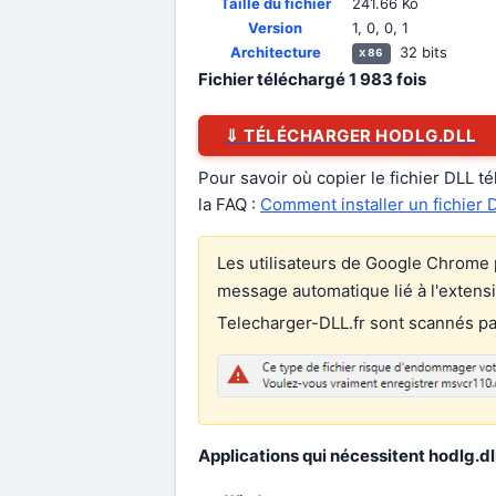
Taille du fichier
241.66 Ko
Version
1, 0, 0, 1
Architecture
32 bits
x86
Fichier téléchargé
1 983
fois
⇓ TÉLÉCHARGER HODLG.DLL
Pour savoir où copier le fichier DLL t
la FAQ :
Comment installer un fichier 
Les utilisateurs de Google Chrome p
message automatique lié à l'extens
Telecharger-DLL.fr sont scannés par 
Applications qui nécessitent hodlg.dll