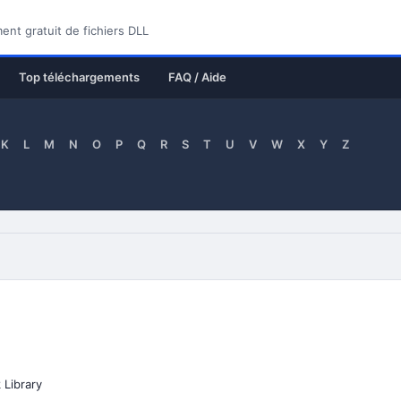
nt gratuit de fichiers DLL
Top téléchargements
FAQ / Aide
K
L
M
N
O
P
Q
R
S
T
U
V
W
X
Y
Z
Library