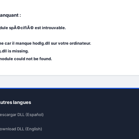
manquant :
odule spÃ©cifiÃ© est introuvable.
car il manque hodlg.dll sur votre ordinateur.
dll is missing.
 module could not be found.
utres langues
escargar DLL (Español)
ownload DLL (English)