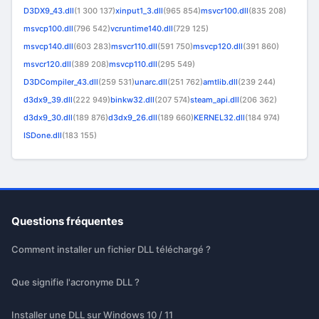
D3DX9_43.dll
(1 300 137)
xinput1_3.dll
(965 854)
msvcr100.dll
(835 208)
msvcp100.dll
(796 542)
vcruntime140.dll
(729 125)
msvcp140.dll
(603 283)
msvcr110.dll
(591 750)
msvcp120.dll
(391 860)
msvcr120.dll
(389 208)
msvcp110.dll
(295 549)
D3DCompiler_43.dll
(259 531)
unarc.dll
(251 762)
amtlib.dll
(239 244)
d3dx9_39.dll
(222 949)
binkw32.dll
(207 574)
steam_api.dll
(206 362)
d3dx9_30.dll
(189 876)
d3dx9_26.dll
(189 660)
KERNEL32.dll
(184 974)
ISDone.dll
(183 155)
Questions fréquentes
Comment installer un fichier DLL téléchargé ?
Que signifie l'acronyme DLL ?
Installer une DLL sur Windows 10 / 11