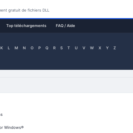
nt gratuit de fichiers DLL
Top téléchargements
FAQ / Aide
K
L
M
N
O
P
Q
R
S
T
U
V
W
X
Y
Z
ns
for Windows®