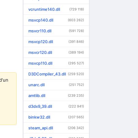
vcruntime140.dll
(729 118)
msvcp140.dll
(603 262)
msvcr110.dll
(591 728)
msvcp120.dll
(391 846)
msvcr120.dll
(389 194)
msvcp110.dll
(295 527)
D3DCompiler_43.dll
(259 520)
d'un
unarc.dll
(251 752)
amtlib.dll
(239 235)
d3dx9_39.dll
(222 941)
binkw32.dll
(207 565)
steam_api.dll
(206 342)