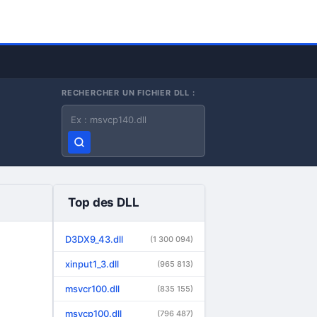
RECHERCHER UN FICHIER DLL :
Nom du fichier DLL
Top des DLL
D3DX9_43.dll
(1 300 094)
xinput1_3.dll
(965 813)
msvcr100.dll
(835 155)
msvcp100.dll
(796 487)