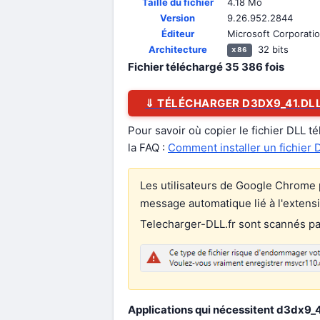
Taille du fichier
4.18 Mo
Version
9.26.952.2844
Éditeur
Microsoft Corporati
Architecture
32 bits
x86
Fichier téléchargé
35 386
fois
⇓ TÉLÉCHARGER D3DX9_41.DL
Pour savoir où copier le fichier DLL t
la FAQ :
Comment installer un fichier 
Les utilisateurs de Google Chrome p
message automatique lié à l'extens
Telecharger-DLL.fr sont scannés par 
Applications qui nécessitent d3dx9_41