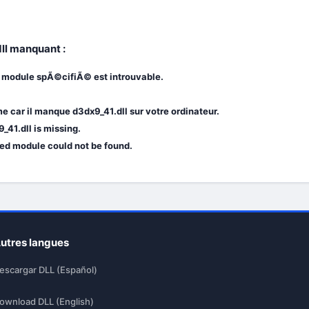
dll manquant :
e module spÃ©cifiÃ© est introuvable.
 car il manque d3dx9_41.dll sur votre ordinateur.
_41.dll is missing.
ied module could not be found.
utres langues
escargar DLL (Español)
ownload DLL (English)