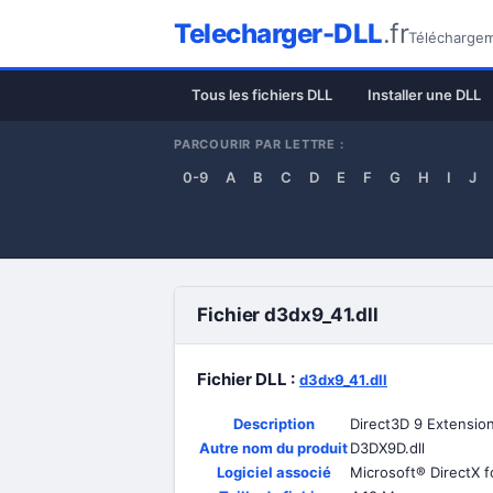
Telecharger-DLL
.fr
Téléchargeme
Tous les fichiers DLL
Installer une DLL
PARCOURIR PAR LETTRE :
0-9
A
B
C
D
E
F
G
H
I
J
Fichier d3dx9_41.dll
Fichier DLL :
d3dx9_41.dll
Description
Direct3D 9 Extensio
Autre nom du produit
D3DX9D.dll
Logiciel associé
Microsoft® DirectX 