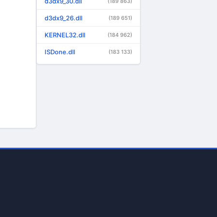
d3dx9_30.dll
(189 863)
d3dx9_26.dll
(189 651)
KERNEL32.dll
(184 962)
ISDone.dll
(183 133)