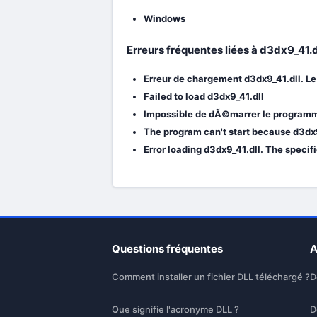
Windows
Erreurs fréquentes liées à d3dx9_41.
Erreur de chargement d3dx9_41.dll. L
Failed to load d3dx9_41.dll
Impossible de dÃ©marrer le programme
The program can't start because d3dx9
Error loading d3dx9_41.dll. The specif
Questions fréquentes
A
Comment installer un fichier DLL téléchargé ?
D
Que signifie l'acronyme DLL ?
D