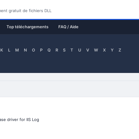
nt gratuit de fichiers DLL
Top téléchargements
FAQ / Aide
K
L
M
N
O
P
Q
R
S
T
U
V
W
X
Y
Z
se driver for IIS Log