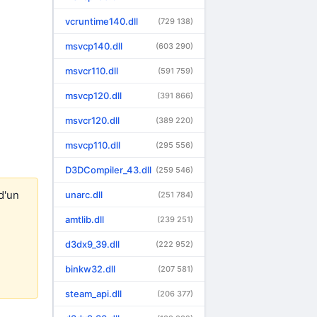
vcruntime140.dll
(729 138)
msvcp140.dll
(603 290)
msvcr110.dll
(591 759)
msvcp120.dll
(391 866)
msvcr120.dll
(389 220)
msvcp110.dll
(295 556)
D3DCompiler_43.dll
(259 546)
d'un
unarc.dll
(251 784)
amtlib.dll
(239 251)
d3dx9_39.dll
(222 952)
binkw32.dll
(207 581)
steam_api.dll
(206 377)