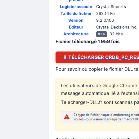
Logiciel associé
Crystal Reports
Taille du fichier
262.14 Ko
Version
9.2.0.106
Éditeur
Crystal Decisions Inc.
Architecture
32 bits
x86
Fichier téléchargé
1 959
fois
⇓ TÉLÉCHARGER CRDB_PC_RES
Pour savoir où copier le fichier DLL t
Les utilisateurs de Google Chrome p
message automatique lié à l'extens
Telecharger-DLL.fr sont scannés par 