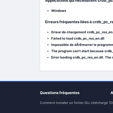
Applications qui nécessitent crdb_pc_
Windows
Erreurs fréquentes liées à crdb_pc_r
Erreur de chargement crdb_pc_res_en.
Failed to load crdb_pc_res_en.dll
Impossible de dÃ©marrer le programme
The program can't start because crdb_
Error loading crdb_pc_res_en.dll. The
Questions fréquentes
A
Comment installer un fichier DLL téléchargé ?
D