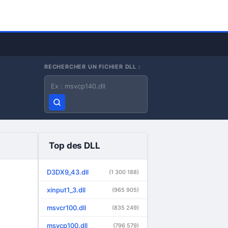
RECHERCHER UN FICHIER DLL :
Nom du fichier DLL
Top des DLL
D3DX9_43.dll
(1 300 188)
xinput1_3.dll
(965 905)
msvcr100.dll
(835 249)
msvcp100.dll
(796 579)