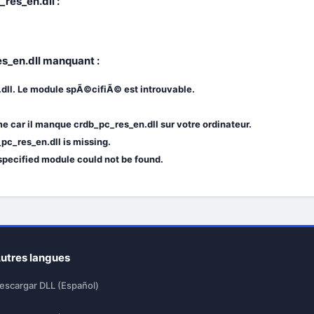
res_en.dll :
es_en.dll manquant :
dll. Le module spÃ©cifiÃ© est introuvable.
 car il manque crdb_pc_res_en.dll sur votre ordinateur.
pc_res_en.dll is missing.
 specified module could not be found.
utres langues
escargar DLL (Español)