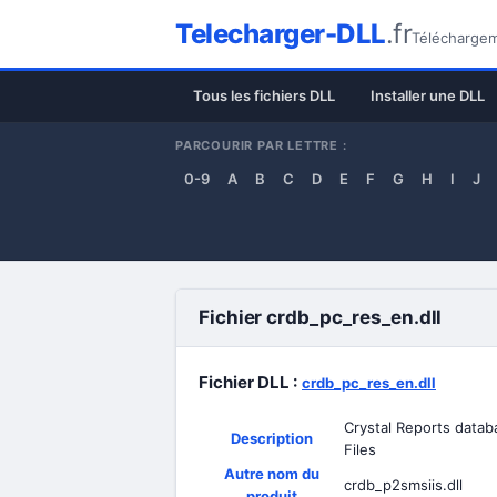
Telecharger-DLL
.fr
Téléchargeme
Tous les fichiers DLL
Installer une DLL
PARCOURIR PAR LETTRE :
0-9
A
B
C
D
E
F
G
H
I
J
Fichier crdb_pc_res_en.dll
Fichier DLL :
crdb_pc_res_en.dll
Crystal Reports databa
Description
Files
Autre nom du
crdb_p2smsiis.dll
produit