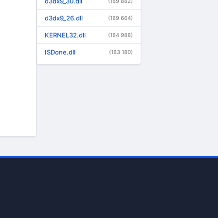
d3dx9_30.dll
(189 882)
d3dx9_26.dll
(189 664)
KERNEL32.dll
(184 988)
ISDone.dll
(183 180)