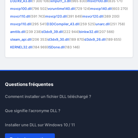
D3DX9_43.dll
(1 300 106)
xinput1_3.dll
(965 830)
msvcr100.dll
(835 171)
msvcp100.dll
(796 502)
vcruntime140.dll
(729 124)
msvcp140.dll
(603 270)
msvcr110.dll
(591 743)
msvcp120.dll
(391 849)
msvcr120.dll
(389 200)
msvcp110.dll
(295 541)
D3DCompiler_43.dll
(259 525)
unarc.dll
(251 758)
amtlib.dll
(239 238)
d3dx9_39.dll
(222 944)
binkw32.dll
(207 566)
steam_api.dll
(206 353)
d3dx9_30.dll
(189 870)
d3dx9_26.dll
(189 655)
KERNEL32.dll
(184 969)
ISDone.dll
(183 146)
Questions fréquentes
Comment installer un fichier DLL téléchargé ?
Que signifie l'acronyme DLL ?
Installer une DLL sur Windows 10 / 11