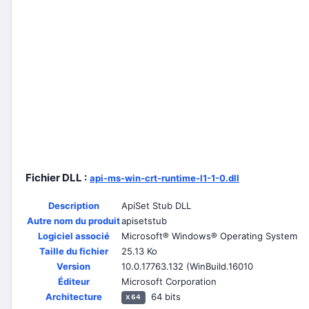
Fichier DLL :
api-ms-win-crt-runtime-l1-1-0.dll
Description
ApiSet Stub DLL
Autre nom du produit
apisetstub
Logiciel associé
Microsoft® Windows® Operating System
Taille du fichier
25.13 Ko
Version
10.0.17763.132 (WinBuild.16010
Éditeur
Microsoft Corporation
Architecture
64 bits
x64