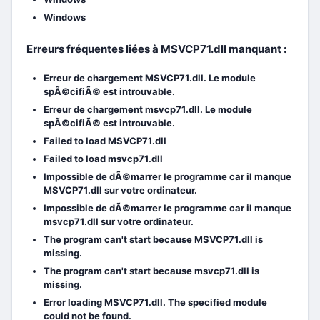
Windows
Erreurs fréquentes liées à MSVCP71.dll manquant :
Erreur de chargement MSVCP71.dll. Le module
spÃ©cifiÃ© est introuvable.
Erreur de chargement msvcp71.dll. Le module
spÃ©cifiÃ© est introuvable.
Failed to load MSVCP71.dll
Failed to load msvcp71.dll
Impossible de dÃ©marrer le programme car il manque
MSVCP71.dll sur votre ordinateur.
Impossible de dÃ©marrer le programme car il manque
msvcp71.dll sur votre ordinateur.
The program can't start because MSVCP71.dll is
missing.
The program can't start because msvcp71.dll is
missing.
Error loading MSVCP71.dll. The specified module
could not be found.