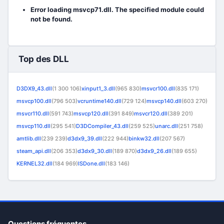
Error loading msvcp71.dll. The specified module could
not be found.
Top des DLL
D3DX9_43.dll
(1 300 106)
xinput1_3.dll
(965 830)
msvcr100.dll
(835 171)
msvcp100.dll
(796 503)
vcruntime140.dll
(729 124)
msvcp140.dll
(603 270)
msvcr110.dll
(591 743)
msvcp120.dll
(391 849)
msvcr120.dll
(389 201)
msvcp110.dll
(295 541)
D3DCompiler_43.dll
(259 525)
unarc.dll
(251 758)
amtlib.dll
(239 239)
d3dx9_39.dll
(222 944)
binkw32.dll
(207 567)
steam_api.dll
(206 353)
d3dx9_30.dll
(189 870)
d3dx9_26.dll
(189 655)
KERNEL32.dll
(184 969)
ISDone.dll
(183 146)
Questions fréquentes