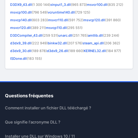
D3DX9_43.dll
(1 300 144)
xinput1_3.dll
(965 873)
msvcr100.dll
(835 212)
msvcp100.dll
(796 549)
vcruntime140.dll
(729 125)
msvcp140.dll
(603 283)
msvcr110.dll
(591 752)
msvcp120.dll
(391 860)
msvcr120.dll
(389 211)
msvcp110.dll
(295 551)
D3DCompiler_43.dll
(259 531)
unarc.dll
(251 765)
amtlib.dll
(239 244)
d3dx9_39.dll
(222 949)
binkw32.dll
(207 576)
steam_api.dll
(206 362)
d3dx9_30.dll
(189 878)
d3dx9_26.dll
(189 660)
KERNEL32.dll
(184 977)
ISDone.dll
(183 155)
Questions fréquentes
Comment installer un fichier DLL téléchargé ?
Que signifie l'acronyme DLL ?
Installer une DLL sur Windows 10 / 11