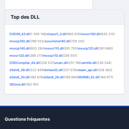
Top des DLL
D3DX9_43.dll
(1 300 148)
xinput1_3.dll
(965 874)
msvcr100.dll
(835 215)
msvcp100.dll
(796 552)
vcruntime140.dll
(729 125)
msvcp140.dll
(603 284)
msvcr110.dll
(591 755)
msvcp120.dll
(391 860)
msvcr120.dll
(389 211)
msvcp110.dll
(295 551)
D3DCompiler_43.dll
(259 531)
unarc.dll
(251 766)
amtlib.dll
(239 244)
d3dx9_39.dll
(222 949)
binkw32.dll
(207 576)
steam_api.dll
(206 362)
d3dx9_30.dll
(189 878)
d3dx9_26.dll
(189 660)
KERNEL32.dll
(184 977)
ISDone.dll
(183 161)
Questions fréquentes